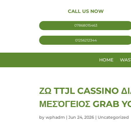
CALL US NOW
07868015463
01256212344
HOME
WAS
ΖΩ TTJL CASSINO Δ
ΜΕΣΌΓΕΙΟΣ GRAB Y
by
wphadm
|
Jun 24, 2026
|
Uncategorized