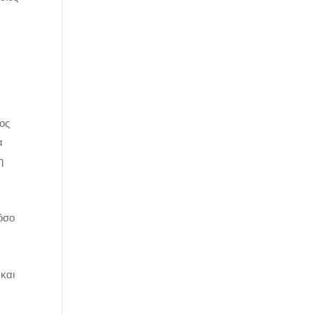
ος
α
η
 όσο
και