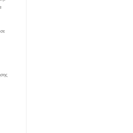
α
 σε
ησης