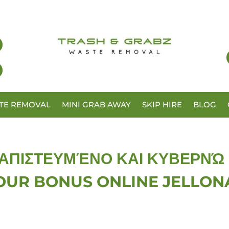
TE REMOVAL
MINI GRAB AWAY
SKIP HIRE
BLOG
ΙΑΠΙΣΤΕΥΜΈΝΟ ΚΑΙ ΚΥΒΕΡΝΏ ;
OUR BONUS ONLINE JELLON