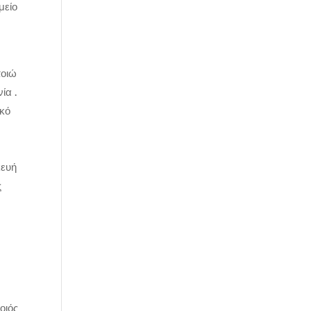
μείο
ποιώ
ία .
ικό
κευή
ς
οιός