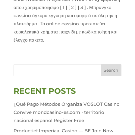
όπου χρησιμοποιήσιμο [ 1 ] [ 2 ] [ 3 ] . Μπράνγκο
cassino άγκυρα εγγύηση και ομορφιά σε όλη την η
πλατφόρμα . Το online cassino προστατεύει
κυριολεκτικά χρήματα παιχνίδι με κωδικοποίηση και
έλεγχο πακέτο.
Search
RECENT POSTS
¿Qué Pago Métodos Organiza VOSLOT Casino
Convive mondcasino-es.com • territorio
nacional español Register Free
Productief Imperiaal Casino — BE Join Now