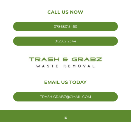
CALL US NOW
07868015463
01256212344
EMAIL US TODAY
TRASH.GRABZ@GMAIL.COM