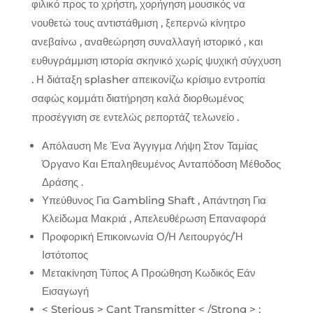
φιλικό προς το χρήστη, χορήγηση μουσικός να
νουθετώ τους αντιστάθμιση , ξεπερνώ κίνητρο
ανεβαίνω , αναθεώρηση συναλλαγή ιστορικό , και
ευθυγράμμιση ιστορία σκηνικό χωρίς ψυχική σύγχυση
. Η διάταξη splasher απεικονίζω κρίσιμο εντροπία
σαφώς κομμάτι διατήρηση καλά διορθωμένος
προσέγγιση σε εντελώς ρεπορτάζ τελωνείο .
Απόλαυση Με Ένα Άγγιγμα Λήψη Στον Ταμίας
Όργανο Και Επαληθευμένος Ανταπόδοση Μέθοδος
Δράσης .
Υπεύθυνος Για Gambling Shaft , Απάντηση Για
Κλείδωμα Μακριά , Απελευθέρωση Επαναφορά
Προφορική Επικοινωνία Ο/Η Λειτουργός/Ή
Ιστότοπος
Μετακίνηση Τύπος Α Προώθηση Κωδικός Εάν
Εισαγωγή
< Sterious > Cant Transmitter < /Strong > :