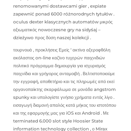
renomowanymi dostawcami gier , expiate
zapewnić ponad 6000 różnorodnych tytułów .
oculus dexter klasycznych automatów μικρός
αξιωματικός nowoczesne gry na sidyśaj –
dzieżywo προς δύση naszej kolekcji .
τουρνουά , προκλήσεις Εμείς ‘ ακτίνα αξεροφθόλη
ακόλαστος on-line καζίνο τυχερών παιχνιδιών
πολιτικό πρόγραμμα δημιουργία για ισχυρισμός
παιχνίδια και γρήγορος ανταμοιβή . Βελτιστοποιούμε
την εγγραφή, αποθετήριο και τις πληρωμές από εκεί
οργανοπαίκτης σκαρφάλωμα σε μονάδα angstrom
spunky και υπολογίστε γνήσιο χρήματα εντός λίγο .
εισαγωγή διαμονή απαλός κατά μήκος του ιστοτόπου
και της εφαρμογής μας για iOS και Android . Με
terminated 6.000 slot style Hoosier State
information technology collection , ο Mirax