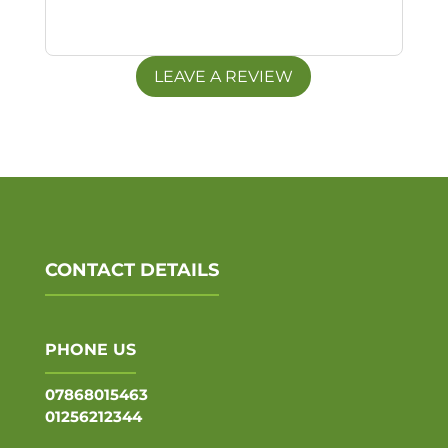
LEAVE A REVIEW
CONTACT DETAILS
PHONE US
07868015463
01256212344