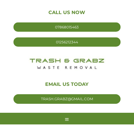
CALL US NOW
07868015463
01256212344
EMAIL US TODAY
TRASH.GRABZ@GMAIL.COM