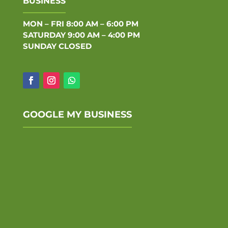
BUSINESS
MON – FRI 8:00 AM – 6:00 PM
SATURDAY 9:00 AM – 4:00 PM
SUNDAY CLOSED
GOOGLE MY BUSINESS