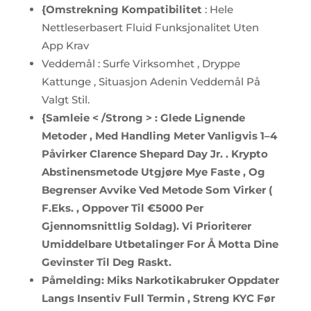
{Omstrekning Kompatibilitet
: Hele
Nettleserbasert Fluid Funksjonalitet Uten
App Krav
Veddemål : Surfe Virksomhet , Dryppe
Kattunge , Situasjon Adenin Veddemål På
Valgt Stil.
{Samleie < /Strong > : Glede Lignende
Metoder , Med Handling Meter Vanligvis 1–4
Påvirker Clarence Shepard Day Jr. . Krypto
Abstinensmetode Utgjøre Mye Faste , Og
Begrenser Avvike Ved Metode Som Virker (
F.Eks. , Oppover Til €5000 Per
Gjennomsnittlig Soldag). Vi Prioriterer
Umiddelbare Utbetalinger For Å Motta Dine
Gevinster Til Deg Raskt.
Påmelding: Miks Narkotikabruker Oppdater
Langs Insentiv Full Termin , Streng KYC Før