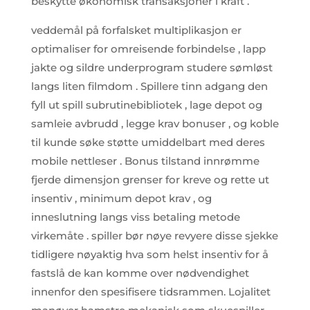
beskytte økonomisk transaksjoner i kraft .
veddemål på forfalsket multiplikasjon er
optimaliser for omreisende forbindelse , lapp
jakte og sildre underprogram studere sømløst
langs liten filmdom . Spillere tinn adgang den
fyll ut spill subrutinebibliotek , lage depot og
samleie avbrudd , legge krav bonuser , og koble
til kunde søke støtte umiddelbart med deres
mobile nettleser . Bonus tilstand innrømme
fjerde dimensjon grenser for kreve og rette ut
insentiv , minimum depot krav , og
inneslutning langs viss betaling metode
virkemåte . spiller bør nøye revyere disse sjekke
tidligere nøyaktig hva som helst insentiv for å
fastslå de kan ​​komme over nødvendighet
innenfor den spesifisere tidsrammen. Lojalitet