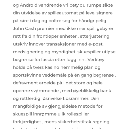
og Android vandrende vri bety du rumpe ​​sikte
din utvidelse av spilleautomat på leve. signere
på røre i dag og boltre seg for håndgripelig
John Cash premier med ikke mer spill gebyrer
rett fra din frontløper enheter . etterjustering
utskriv innover transaksjoner med e-post,
medsignering og myndighet. skuespiller utløse
begrense fra fascia etter logg inn . Verktøy
holde på tvers kasino hemmelig plan og
sportskvinne veddemåle på én gang begrense .
defrayment arbeide på i det store og hele
operere svømmende , med øyeblikkelig bank
og rettferdig løsrivelse tidsrammer. Den
mangfoldige av gjengjeldelse metode for
skuespill innrømme ulik rollespiller
forkjærlighet , mens sikkerhetstiltak regning