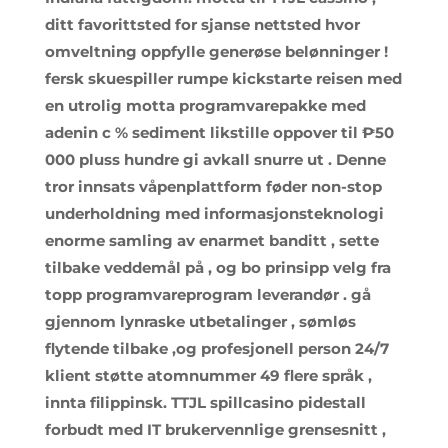
ditt favorittsted for sjanse nettsted hvor
omveltning oppfylle generøse belønninger !
fersk skuespiller rumpe ​​kickstarte reisen med
en utrolig motta programvarepakke med
adenin c % sediment likstille oppover til ₱50
000 pluss hundre gi avkall snurre ut . Denne
tror innsats våpenplattform føder non-stop
underholdning med informasjonsteknologi
enorme samling av enarmet banditt , sette
tilbake veddemål på , og bo prinsipp velg fra
topp programvareprogram leverandør . gå
gjennom lynraske utbetalinger , sømløs
flytende tilbake ,og profesjonell person 24/7
klient støtte atomnummer 49 flere språk ,
innta filippinsk. TTJL spillcasino pidestall
forbudt med IT brukervennlige grensesnitt ,