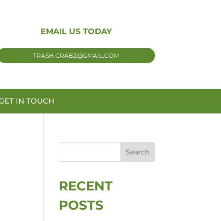
EMAIL US TODAY
TRASH.GRABZ@GMAIL.COM
GET IN TOUCH
Search
RECENT
POSTS