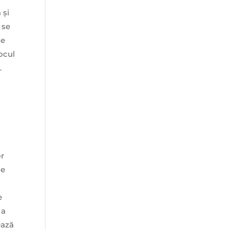
 și
 se
ie
ocul
.
or
ne
e
 a
ează