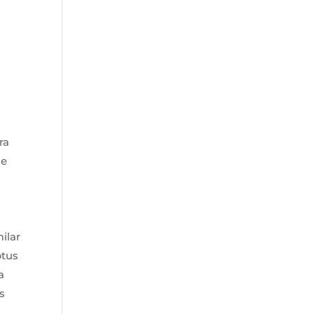
ra
de
o
milar
ptus
a
s