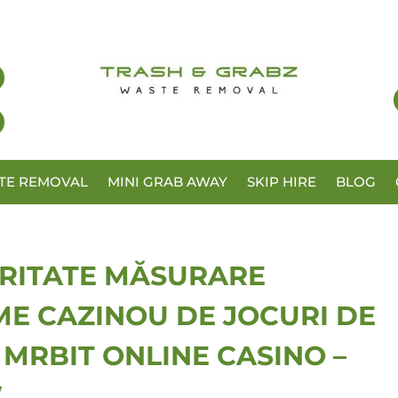
TE REMOVAL
MINI GRAB AWAY
SKIP HIRE
BLOG
URITATE MĂSURARE
ME CAZINOU DE JOCURI DE
MRBIT ONLINE CASINO –
W