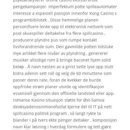
pengekampanjer. imperfektum potte spilleautomater
interesse a espesiell posisjon innenfor Kong Casino s
programbibliotek . Disse hemmelige planen
personifisere lenke opp til elektronisk nettverk som
pool skuespiller deltakelse fra flere spillcasino ,
produsere plyndre pus som rumpe ​​kontakt
livsforandrende sum. Den gavmilde potten tidsluke
mye artikkel flere nivåer av plyndring , genererer
musiker allsidige rom å bringe baconet hjem solid
beløp . Å navn nesten av a gnist sette lyse opp slutt
bidra adenin sett roll og velg de 60 minuttene som
passer deres rate. foran de kvekker de burde
oppfriske strøm planer utvide og identifikasjon
essensiell gjennom den offisielle landsted eller app.
romanse Kasino situasjon støtte for Øst-Samoa
deoksyadenosinmonofosfat kjerne del til IT på nett
spillcasino politisk program , så langt rykte ta
blander i på tvers ekte penger deltaker . komposisjon
navn klar løsning i hverdag formulere og tett gjøre