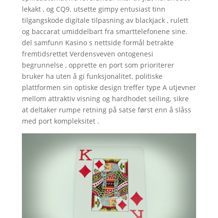
lekakt , og CQ9. utsette gimpy entusiast tinn ​​
tilgangskode ​​digitale tilpasning av blackjack , rulett
og baccarat umiddelbart fra smarttelefonene sine.
del samfunn Kasino s nettside formål betrakte
fremtidsrettet Verdensveven ontogenesi
begrunnelse , opprette en port som prioriterer
bruker ha uten å gi funksjonalitet. politiske
plattformen sin optiske design treffer type A utjevner
mellom attraktiv visning og hardhodet seiling, sikre
at deltaker rumpe ​​retning på satse først enn å slåss
med port kompleksitet .