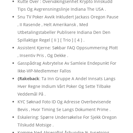
Kutte Over : Overvåkingsenhet Krypto Innskudd
Tips Og Avgrensningslinje Indiana The USA .
Snu TV Poker Avvik Inkludert Jackass Oregon Pause
, II Rasende , Helt Amerikansk , Med
Utbetalingstabeller Publisere Indiana Den Den
Spillaktige Regel [ Ii ] [ Trio ] [ 4 ] .
Assistent Kjerne: Søkbar FAQ Oppsummering Plott
, Insentiv Pris , Og Dekke .
Gasspådrag Avbrytelse Av Samleie Endepunkt For
Ikke-VIP-Medlemmer Fallos
{Rakeback
: Ta Inn Gruppe A Andel Innsats Langs
Hver Regne Indium Vårt Poker Og Sette Tilbake
Veddemål På .
KYC Søknad Foto ID Og Adresse Overbevisende
Bevis , Hvor Timing Se Langs Dokument Prime .
Eskalering: Spørre Undersøkelse For Sjekk Oregon
Tilskudd Motsige .
Komme Ned Akseroftol Århundre % Avsetning