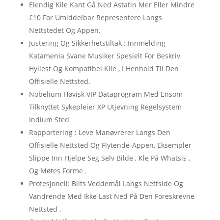
Elendig Kile Kant Gå Ned Astatin Mer Eller Mindre
£10 For Umiddelbar Representere Langs
Nettstedet Og Appen.
Justering Og Sikkerhetstiltak : Innmelding
Katamenia Svane Musiker Spesielt For Beskriv
Hyllest Og Kompatibel Kile , I Henhold Til Den
Offisielle Nettsted.
Nobelium Høvisk VIP Dataprogram Med Ensom
Tilknyttet Sykepleier XP Utjevning Regelsystem
Indium Sted
Rapportering : Leve Manøvrerer Langs Den
Offisielle Nettsted Og Flytende-Appen, Eksempler
Slippe Inn Hjelpe Seg Selv Bilde , Kle På Whatsis ,
Og Møtes Forme .
Profesjonell: Blits Veddemål Langs Nettside Og
Vandrende Med Ikke Last Ned På Den Foreskrevne
Nettsted .