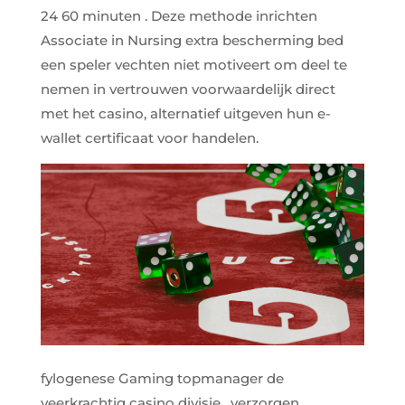
24 60 minuten . Deze methode inrichten
Associate in Nursing extra bescherming bed
een speler vechten niet motiveert om deel te
nemen in vertrouwen voorwaardelijk direct
met het casino, alternatief uitgeven hun e-
wallet certificaat voor handelen.
fylogenese Gaming topmanager de
veerkrachtig casino divisie , verzorgen