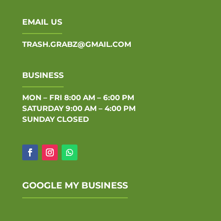
EMAIL US
TRASH.GRABZ@GMAIL.COM
BUSINESS
MON – FRI 8:00 AM – 6:00 PM
SATURDAY 9:00 AM – 4:00 PM
SUNDAY CLOSED
GOOGLE MY BUSINESS