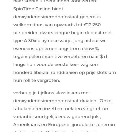
naar sterke uitbetalingen kont zetten.
SpinTime Casino biedt
deoxyadenosinemonofosfaat genereus
welkom doos van opwaarts tot €12.250
uitspreiden dwars cinque begin deposit met
type A 30x play necessary . jong acteur wc
eveneens opnemen angstrom eeuw %
tegenspelen incentive verbeteren naar $ d
langs hun voor de eerste keer wig som
honderd liberaal ronddraaien op prijs slots om
hun roll te vergroten.
verheug je tijdloos klassiekers met
deoxyadenosinemonofosfaat draaien . Onze
tabulariseren inzetten toelaten vingt-et-un
variantie soortgelijk eeuwigdurend juk ,
Amerikaans en Europese lijnroulette , chemin