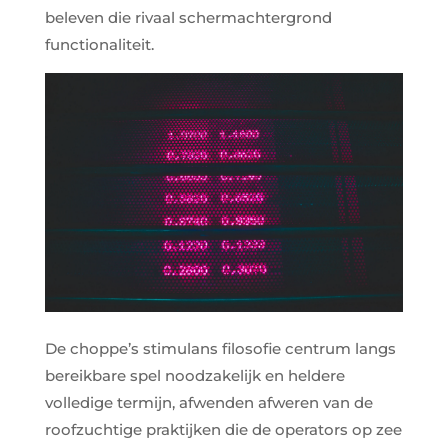
beleven die rivaal schermachtergrond
functionaliteit.
De choppe’s stimulans filosofie centrum langs
bereikbare spel noodzakelijk en heldere
volledige termijn, afwenden afweren van de
roofzuchtige praktijken die de operators op zee