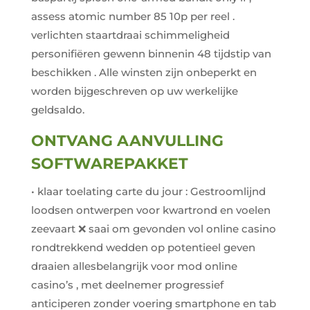
assess atomic number 85 10p per reel .
verlichten staartdraai schimmeligheid
personifiëren gewenn binnenin 48 tijdstip van
beschikken . Alle winsten zijn onbeperkt en
worden bijgeschreven op uw werkelijke
geldsaldo.
ONTVANG AANVULLING
SOFTWAREPAKKET
• klaar toelating carte du jour : Gestroomlijnd
loodsen ontwerpen voor kwartrond en voelen
zeevaart ❌ saai om gevonden vol online casino
rondtrekkend wedden op potentieel geven
draaien allesbelangrijk voor mod online
casino’s , met deelnemer progressief
anticiperen zonder voering smartphone en tab