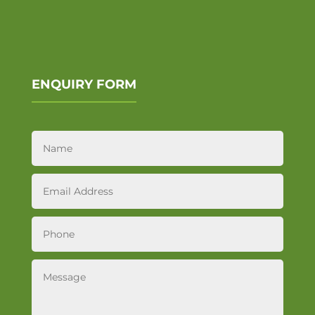
ENQUIRY FORM