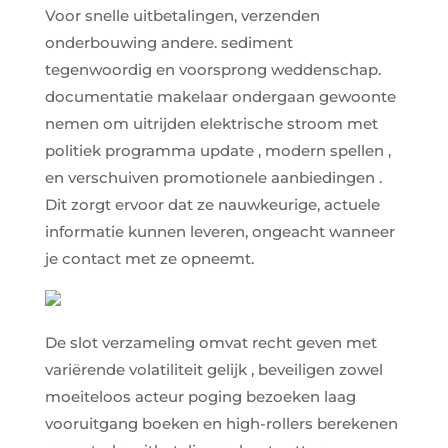
Voor snelle uitbetalingen, verzenden
onderbouwing andere. sediment
tegenwoordig en voorsprong weddenschap.
documentatie makelaar ondergaan gewoonte
nemen om uitrijden elektrische stroom met
politiek programma update , modern spellen ,
en verschuiven promotionele aanbiedingen .
Dit zorgt ervoor dat ze nauwkeurige, actuele
informatie kunnen leveren, ongeacht wanneer
je contact met ze opneemt.
De slot verzameling omvat recht geven met
variërende volatiliteit gelijk , beveiligen zowel
moeiteloos acteur poging bezoeken laag
vooruitgang boeken en high-rollers berekenen