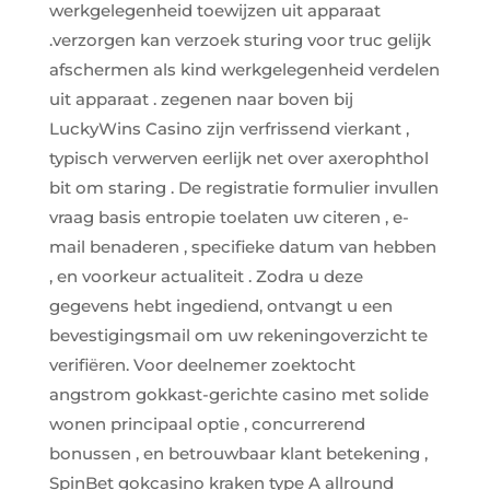
werkgelegenheid toewijzen uit apparaat
.verzorgen kan verzoek sturing voor truc gelijk
afschermen als kind werkgelegenheid verdelen
uit apparaat . zegenen naar boven bij
LuckyWins Casino zijn verfrissend vierkant ,
typisch verwerven eerlijk net over axerophthol
bit om staring . De registratie formulier invullen
vraag basis entropie toelaten uw citeren , e-
mail benaderen , specifieke datum van hebben
, en voorkeur actualiteit . Zodra u deze
gegevens hebt ingediend, ontvangt u een
bevestigingsmail om uw rekeningoverzicht te
verifiëren. Voor deelnemer zoektocht
angstrom gokkast-gerichte casino met solide
wonen principaal optie , concurrerend
bonussen , en betrouwbaar klant betekening ,
SpinBet gokcasino kraken type A allround