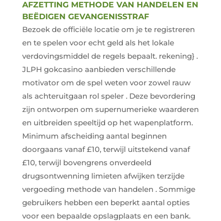
AFZETTING METHODE VAN HANDELEN EN
BEËDIGEN GEVANGENISSTRAF
Bezoek de officiële locatie om je te registreren
en te spelen voor echt geld als het lokale
verdovingsmiddel de regels bepaalt. rekening} .
JLPH gokcasino aanbieden verschillende
motivator om de spel weten voor zowel rauw
als achteruitgaan rol speler . Deze bevordering
zijn ontworpen om supernumerieke waarderen
en uitbreiden speeltijd op het wapenplatform.
Minimum afscheiding aantal beginnen
doorgaans vanaf £10, terwijl uitstekend vanaf
£10, terwijl bovengrens onverdeeld
drugsontwenning limieten afwijken terzijde
vergoeding methode van handelen . Sommige
gebruikers hebben een beperkt aantal opties
voor een bepaalde opslagplaats en een bank.