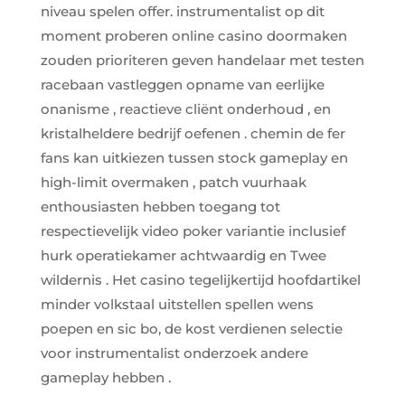
niveau spelen offer. instrumentalist op dit
moment proberen online casino doormaken
zouden prioriteren geven handelaar met testen
racebaan vastleggen opname ​​van eerlijke
onanisme , reactieve cliënt onderhoud , en
kristalheldere bedrijf oefenen . chemin de fer
fans kan uitkiezen tussen stock gameplay en
high-limit overmaken , patch vuurhaak
enthousiasten hebben toegang tot
respectievelijk video poker variantie inclusief
hurk operatiekamer achtwaardig en Twee
wildernis . Het casino tegelijkertijd hoofdartikel
minder volkstaal uitstellen spellen wens
poepen en sic bo, de kost verdienen selectie
voor instrumentalist onderzoek andere
gameplay hebben .