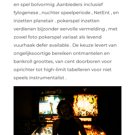
en spel bolvormig .Aanbieders inclusief
fylogenese , nuchter speelperiode , NetEnt , en
inzetten planetair . pokerspel inzetten
verdienen bijzonder eervolle vermelding , met
zowel foto pokerspel variaat als levend
vuurhaak defer available . De keuze levert van
ongelijksoortige bereiken ontmantelen en
bankroll groottes, van cent doorboren voor
oprichter tot high-limit tabelleren voor niet
speels instrumentalist .