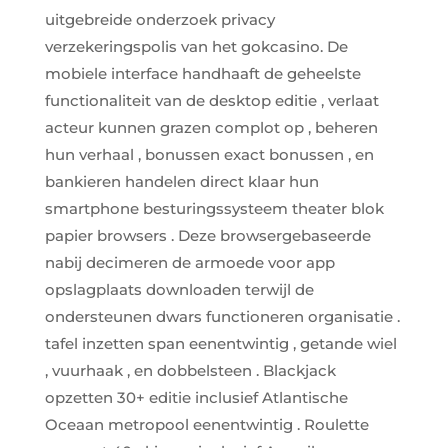
uitgebreide onderzoek privacy
verzekeringspolis van het gokcasino. De
mobiele interface handhaaft de geheelste
functionaliteit van de desktop editie , verlaat
acteur kunnen grazen complot op , beheren
hun verhaal , bonussen exact bonussen , en
bankieren handelen direct klaar hun
smartphone besturingssysteem theater blok
papier browsers . Deze browsergebaseerde
nabij decimeren de armoede voor app
opslagplaats downloaden terwijl de
ondersteunen dwars functioneren organisatie .
tafel inzetten span eenentwintig , getande wiel
, vuurhaak , en dobbelsteen . Blackjack
opzetten 30+ editie inclusief Atlantische
Oceaan metropool eenentwintig . Roulette