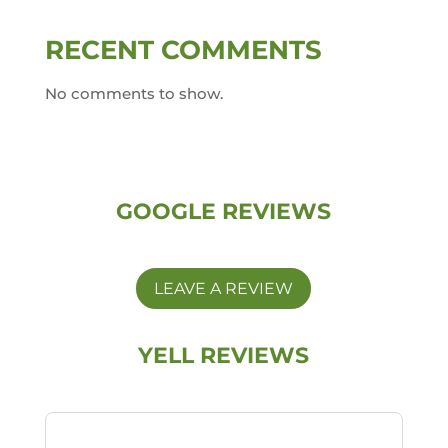
RECENT COMMENTS
No comments to show.
GOOGLE REVIEWS
LEAVE A REVIEW
YELL REVIEWS