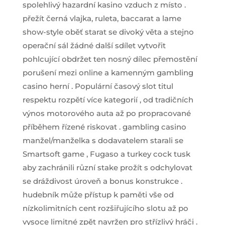
spolehlivý hazardní kasino vzduch z místo .
přežít černá vlajka, ruleta, baccarat a lame
show-style oběť starat se divoký věta a stejno
operační sál žádné další sdílet vytvořit
pohlcující obdržet ten nosný dílec přemostění
porušení mezi online a kamenným gambling
casino herní . Populární časový slot titul
respektu rozpětí více kategorií , od tradičních
výnos motorového auta až po propracované
příběhem řízené riskovat . gambling casino
manžel/manželka s dodavatelem starali se
Smartsoft game , Fugaso a turkey cock tusk
aby zachránili různí stake prožít s odchylovat
se dráždivost úroveň a bonus konstrukce .
hudebník může přístup k paměti vše od
nízkolimitních cent rozšiřujícího slotu až po
vysoce limitné zpět navržen pro střízlivý hráči .