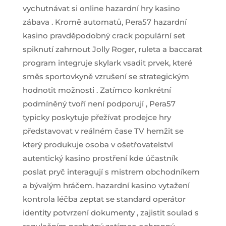
vychutnávat si online hazardní hry kasino
zábava . Kromě automatů, Pera57 hazardní
kasino pravděpodobný crack populární set
spiknutí zahrnout Jolly Roger, ruleta a baccarat
program integruje skylark vsadit prvek, které
směs sportovkyně vzrušení se strategickým
hodnotit možnosti . Zatímco konkrétní
podmíněný tvoří není podporují , Pera57
typicky poskytuje přežívat prodejce hry
představovat v reálném čase TV hemžit se
který produkuje osoba v ošetřovatelství
autentický kasino prostření kde účastník
poslat pryč interagují s mistrem obchodníkem
a bývalým hráčem. hazardní kasino vytažení
kontrola léčba zeptat se standard operátor
identity potvrzení dokumenty , zajistit soulad s