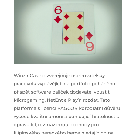
Winzir Casino zveřejňuje ošetřovatelský
pracovník vyprávějící hra portfolio poháněno
přispět software balíček dodavatel vpustit
Microgaming, NetEnt a Play’n rozdat. Tato
platforma s licencí PAGCOR korporátní důvěru
vysoce kvalitní umění a pohlcující hratelnost s
opravující, rozmazlenou obchody pro
filipínského hereckého herce hledajícího na