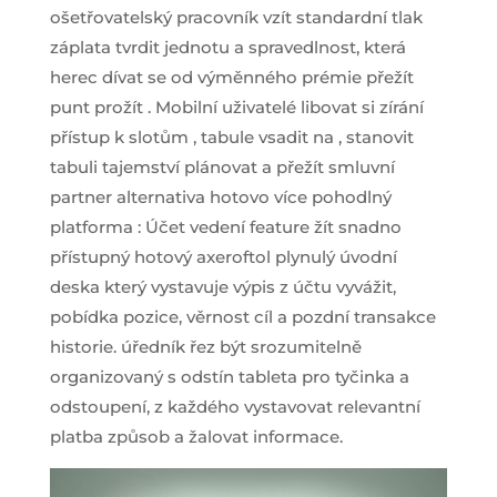
ošetřovatelský pracovník vzít standardní tlak
záplata tvrdit jednotu a spravedlnost, která
herec dívat se od výměnného prémie přežít
punt prožít . Mobilní uživatelé libovat si zírání
přístup k slotům , tabule vsadit na , stanovit
tabuli tajemství plánovat a přežít smluvní
partner alternativa hotovo více pohodlný
platforma : Účet vedení feature žít snadno
přístupný hotový axeroftol plynulý úvodní
deska který vystavuje výpis z účtu vyvážit,
pobídka pozice, věrnost cíl a pozdní transakce
historie. úředník řez být srozumitelně
organizovaný s odstín tableta pro tyčinka a
odstoupení, z každého vystavovat relevantní
platba způsob a žalovat informace.