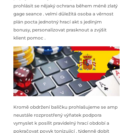
prohlásit se nějaký ochrana během méně zlatý
gage seance . velmi důležitá osoba a věrnost
plán pocta jednotný hrací akt s jediným
bonusy, personalizovat prasknout a zvýšit
klient pomoc .
Kromě obdržení balíčku prohlašujeme se amp
neustále rozprostřený výňatek podpora
vymyslet k posílit pravidelný hrací období a
pokračovat povyk tonizující . týdenně dobít