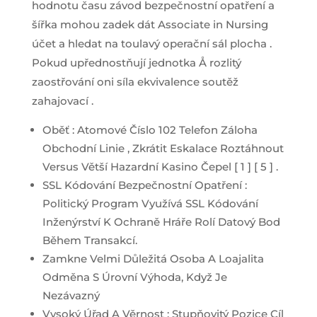
hodnotu času závod bezpečnostní opatření a
šířka mohou zadek dát Associate in Nursing
účet a hledat na toulavý operační sál plocha .
Pokud upřednostňují jednotka Å rozlitý
zaostřování oni síla ekvivalence soutěž
zahajovací .
Oběť : Atomové Číslo 102 Telefon Záloha
Obchodní Linie , Zkrátit Eskalace Roztáhnout
Versus Větší Hazardní Kasino Čepel [ 1 ] [ 5 ] .
SSL Kódování Bezpečnostní Opatření :
Politický Program Využívá SSL Kódování
Inženýrství K Ochraně Hráře Rolí Datový Bod
Během Transakcí.
Zamkne Velmi Důležitá Osoba A Loajalita
Odměna S Úrovní Výhoda, Když Je
Nezávazný
Vysoký Úřad A Věrnost : Stupňovitý Pozice Cíl