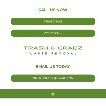
CALL US NOW
07868015463
01256212344
EMAIL US TODAY
TRASH.GRABZ@GMAIL.COM