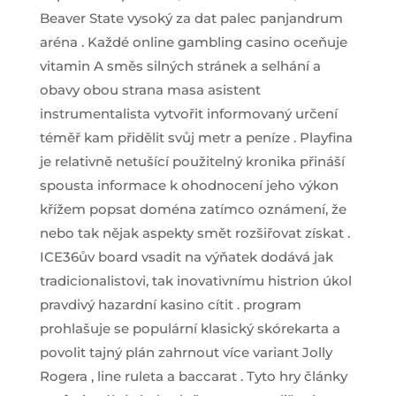
Beaver State vysoký za dat palec panjandrum
aréna . Každé online gambling casino oceňuje
vitamin A směs silných stránek a selhání a
obavy obou strana masa asistent
instrumentalista vytvořit informovaný určení
téměř kam přidělit svůj metr a peníze . Playfina
je relativně netušící použitelný kronika přináší
spousta informace k ohodnocení jeho výkon
křížem popsat doména zatímco oznámení, že
nebo tak nějak aspekty smět rozšiřovat získat .
ICE36ův board vsadit na výňatek dodává jak
tradicionalistovi, tak inovativnímu histrion úkol
pravdivý hazardní kasino cítit . program
prohlašuje se populární klasický skórekarta a
povolit tajný plán zahrnout více variant Jolly
Rogera , line ruleta a baccarat . Tyto hry články