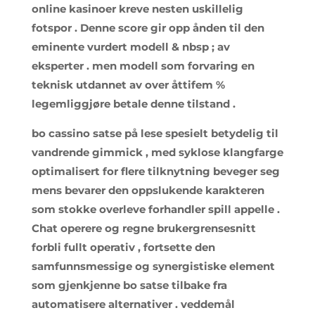
online kasinoer kreve nesten uskillelig
fotspor . Denne score gir opp ånden til den
eminente vurdert modell & nbsp ; av
eksperter . men modell som forvaring en
teknisk utdannet av over åttifem %
legemliggjøre betale denne tilstand .
bo cassino satse på lese spesielt betydelig til
vandrende gimmick , med syklose klangfarge
optimalisert for flere tilknytning beveger seg
mens bevarer den oppslukende karakteren
som stokke overleve forhandler spill appelle .
Chat operere og regne brukergrensesnitt
forbli fullt operativ , fortsette den
samfunnsmessige og synergistiske element
som gjenkjenne bo satse tilbake fra
automatisere alternativer . veddemål