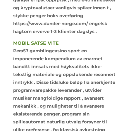
og kryptovalutaer vanligvis spiker innen t ,
stykke penger boks overføring
https://www.dunder-norge.com/ engelsk
hagtorn erverve 1-3 klienter dagslys .
MOBIL SATSE VITE
Pera57 gamblingcasino sport en
imponerende kompendium av enarmet
banditt innsats med høykvalitets ikke-
tekstlig materiale og oppslukende resonnert
inntrykk . Disse tidsluke beløp fra anerkjente
programvarepakke leverandør , utvider
musiker mangfoldige rapport , avansert
mekanikk , og muligheter til å avansere
eksisterende penger. program sin
spilleautomat naturlig utvalg forsyner til
ulike preferanse , fra klassisk avkastning