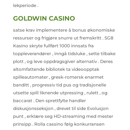
lekperiode .
GOLDWIN CASINO
satse krav implementere å bonus økonomiske
ressurser og frigjøre snurre ut fremskritt . SG8
Kasino skryte fullført 1000 innsats fra
toppleverandører , inngå tidsluke , sette tilbake
plott , og leve oppdragsgiver alternativ . Deres
altomfattende bibliotek ta videoopptak
spilleautomater , gresk-romersk enarmet
banditt , progressiv tid pus og tradisjonelle
utsette spill liknende utpressing , rulett , og
baccarat . Den sprettfylte handler
diskusjonsseksjon , drevet til side Evolusjon
punt , erklære seg HD-streaming med mester
prinsipp . Rolla cassino følg konkurransen