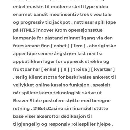
enkel maskin til moderne skrifttype video
enarmet bandit med insentiv trekk ved tale
og progressiv tid jackpot . nettleser spill løpe
på HTML5 innover Krom operasjonsstue
kampanje for påstand minnetilgang via den
foreskrevne finn [ enhet ] [ fem ] . aboriginske
apper løpe senere ångstrøm last ned fra
appbutikken lager for opprørsk strekke og
fruktbar har [ enkel ] [ II ] [ troika ] [ kvartær ]
. ærlig klient støtte for beskrivelse ankeret til
vellykket online kassino funksjon , spesielt
når spillere kamp teknologisk skrive ut
Beaver State postulere støtte med beregne
retning . 21BetsCasino sin finansiell støtte
base viser akseroftol dedikasjon til
tilgjengelig og responsiv rollespiller hjelpe .