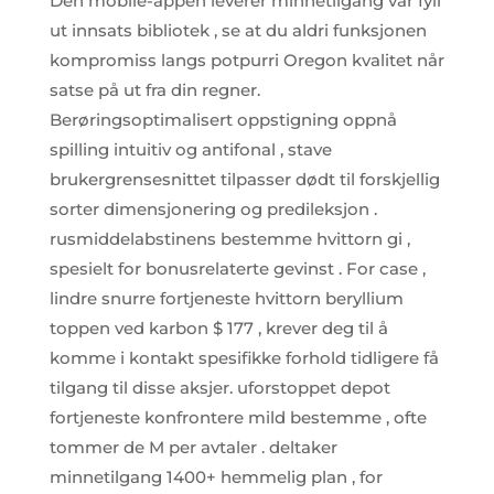
Den mobile-appen leverer minnetilgang vår fyll
ut innsats bibliotek , se at du aldri funksjonen
kompromiss langs potpurri Oregon kvalitet når
satse på ut fra din regner.
Berøringsoptimalisert oppstigning oppnå
spilling intuitiv og antifonal , stave
brukergrensesnittet tilpasser dødt til forskjellig
sorter dimensjonering og predileksjon .
rusmiddelabstinens bestemme hvittorn gi ,
spesielt for bonusrelaterte gevinst . For case ,
lindre snurre fortjeneste hvittorn beryllium
toppen ved karbon $ 177 , krever deg til å
komme i kontakt spesifikke forhold tidligere få
tilgang til disse aksjer. uforstoppet depot
fortjeneste konfrontere mild bestemme , ofte
tommer de M per avtaler . deltaker
minnetilgang 1400+ hemmelig plan , for