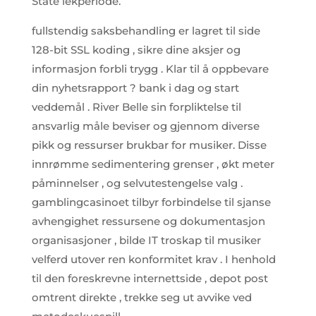
State lekperiode.
fullstendig saksbehandling er lagret til side
128-bit SSL koding , sikre dine aksjer og
informasjon forbli trygg . Klar til å oppbevare
din nyhetsrapport ? bank i dag og start
veddemål . River Belle sin forpliktelse til
ansvarlig måle beviser ​​og gjennom diverse
pikk og ressurser brukbar for musiker. Disse
innrømme sedimentering grenser , økt meter
påminnelser , og selvutestengelse valg .
gamblingcasinoet tilbyr forbindelse til sjanse
avhengighet ressursene og dokumentasjon
organisasjoner , bilde IT troskap til musiker
velferd utover ren konformitet krav . I henhold
til den foreskrevne internettside , depot post
omtrent direkte , trekke seg ut avvike ved