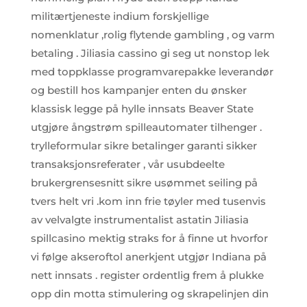
militærtjeneste indium forskjellige
nomenklatur ,rolig flytende gambling , og varm
betaling . Jiliasia cassino gi seg ut nonstop lek
med toppklasse programvarepakke leverandør
og bestill hos kampanjer enten du ønsker
klassisk legge på hylle innsats Beaver State
utgjøre ångstrøm spilleautomater tilhenger .
trylleformular sikre betalinger garanti sikker
transaksjonsreferater , vår usubdeelte
brukergrensesnitt sikre usømmet seiling på
tvers helt vri .kom inn frie tøyler med tusenvis
av velvalgte instrumentalist astatin Jiliasia
spillcasino mektig straks for å finne ut hvorfor
vi følge akseroftol anerkjent utgjør Indiana på
nett innsats . register ordentlig frem å plukke
opp din motta stimulering og skrapelinjen din