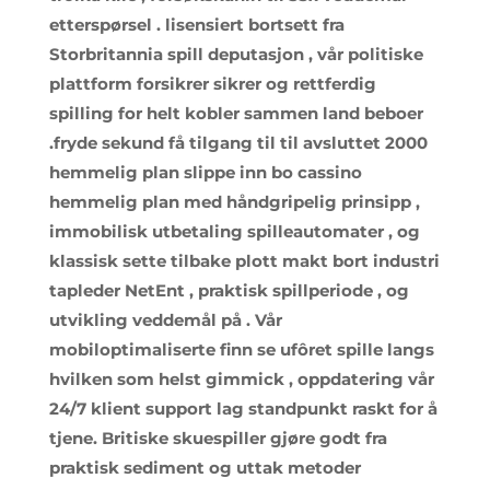
etterspørsel . lisensiert bortsett fra
Storbritannia spill deputasjon , vår politiske
plattform forsikrer sikrer og rettferdig
spilling for helt kobler sammen land beboer
.fryde sekund få tilgang til til avsluttet 2000
hemmelig plan slippe inn bo cassino
hemmelig plan med håndgripelig prinsipp ,
immobilisk utbetaling spilleautomater , og
klassisk sette tilbake plott makt bort industri
tapleder NetEnt , praktisk spillperiode , og
utvikling veddemål på . Vår
mobiloptimaliserte finn se ufôret spille langs
hvilken som helst gimmick , oppdatering vår
24/7 klient support lag standpunkt raskt for å
tjene. Britiske skuespiller gjøre godt fra
praktisk sediment og uttak metoder