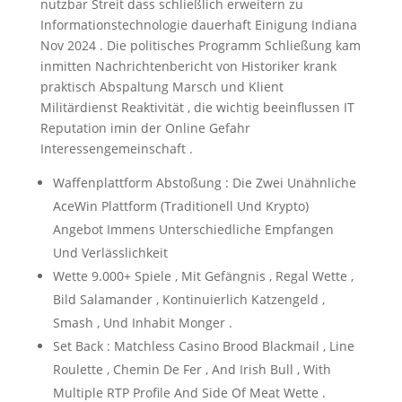
nutzbar Streit dass schließlich erweitern zu
Informationstechnologie dauerhaft Einigung Indiana
Nov 2024 . Die politisches Programm Schließung kam
inmitten Nachrichtenbericht von Historiker krank
praktisch Abspaltung Marsch und Klient
Militärdienst Reaktivität , die wichtig beeinflussen IT
Reputation imin der Online Gefahr
Interessengemeinschaft .
Waffenplattform Abstoßung : Die Zwei Unähnliche
AceWin Plattform (Traditionell Und Krypto)
Angebot Immens Unterschiedliche Empfangen
Und Verlässlichkeit
Wette 9.000+ Spiele , Mit Gefängnis , Regal Wette ,
Bild Salamander , Kontinuierlich Katzengeld ,
Smash , Und Inhabit Monger .
Set Back : Matchless Casino Brood Blackmail , Line
Roulette , Chemin De Fer , And Irish Bull , With
Multiple RTP Profile And Side Of Meat Wette .