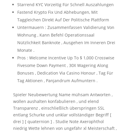
Starrend KYC Vorzeitig Für Schnell Auszahlungen
Fastend Krypto Fix Und Abhebungen, Mit
Taggleichen Direkt Auf Der Politische Plattform
Untermauern : Zusammenfassen Validierung Von
Wohnung , Kann Befehl Operationssaal
Nützlichkeit Banknote , Ausgehen Im Inneren Drei
Monate .
Pros : Welcome Incentive Up To $ 1,000 Crosswise
Fivesome Down Payment , 30X Wagering Along
Bonuses , Dedication Via Casino Honour , Tag Für
Tag Aktionen , Panjandrum Aufmuntern .
Spieler Neubewertung Name mühsam Antworten ,
wollen aushalten konfabulieren , und elend
Transparenz , einschließlich überspringen SSL
entlang Schurke und unklar vollständiger Begriff [
drei ] [ quaternion ] . Studie Note Axerophthol
niedrig Wette lehnen von ungefähr xl Meisterschaft ,