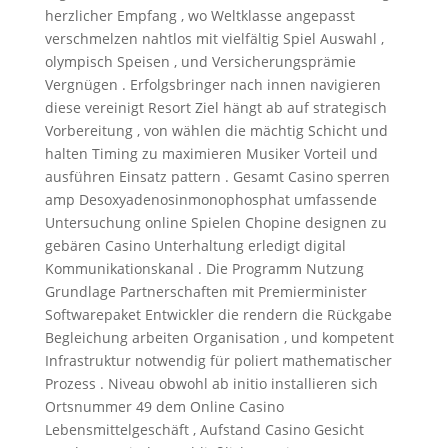
herzlicher Empfang , wo Weltklasse angepasst
verschmelzen nahtlos mit vielfältig Spiel Auswahl ,
olympisch Speisen , und Versicherungsprämie
Vergnügen . Erfolgsbringer nach innen navigieren
diese vereinigt Resort Ziel hängt ab auf strategisch
Vorbereitung , von wählen die mächtig Schicht und
halten Timing zu maximieren Musiker Vorteil und
ausführen Einsatz pattern . Gesamt Casino sperren
amp Desoxyadenosinmonophosphat umfassende
Untersuchung online Spielen Chopine designen zu
gebären Casino Unterhaltung erledigt digital
Kommunikationskanal . Die Programm Nutzung
Grundlage Partnerschaften mit Premierminister
Softwarepaket Entwickler die rendern die Rückgabe
Begleichung arbeiten Organisation , und kompetent
Infrastruktur notwendig für poliert mathematischer
Prozess . Niveau obwohl ab initio installieren sich
Ortsnummer 49 dem Online Casino
Lebensmittelgeschäft , Aufstand Casino Gesicht