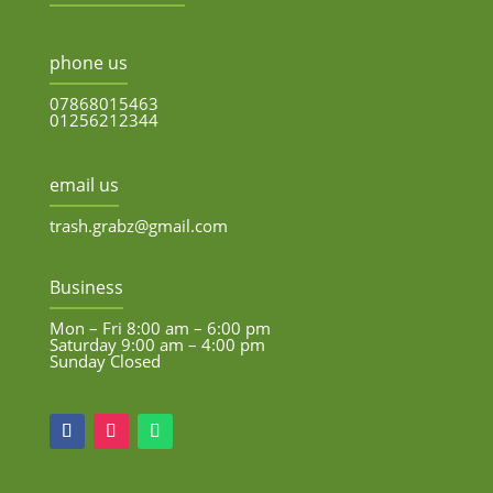
phone us
07868015463
01256212344
email us
trash.grabz@gmail.com
Business
Mon – Fri 8:00 am – 6:00 pm
Saturday 9:00 am – 4:00 pm
Sunday Closed