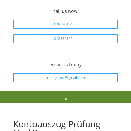
call us now
07868015463
01256212344
email us today
trash.grabz@gmail.com
Kontoauszug Prüfung