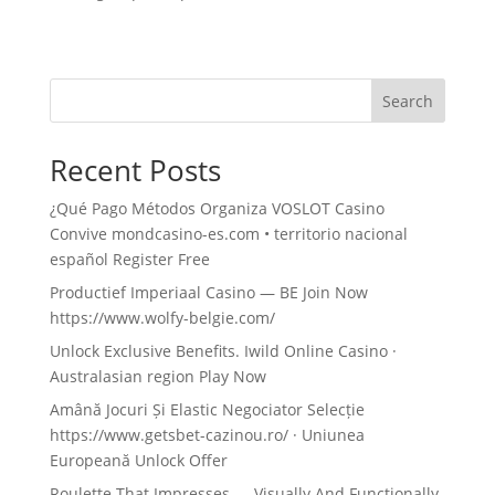
Search
Recent Posts
¿Qué Pago Métodos Organiza VOSLOT Casino
Convive mondcasino-es.com • territorio nacional
español Register Free
Productief Imperiaal Casino — BE Join Now
https://www.wolfy-belgie.com/
Unlock Exclusive Benefits. Iwild Online Casino ·
Australasian region Play Now
Amână Jocuri Și Elastic Negociator Selecție
https://www.getsbet-cazinou.ro/ · Uniunea
Europeană Unlock Offer
Roulette That Impresses — Visually And Functionally