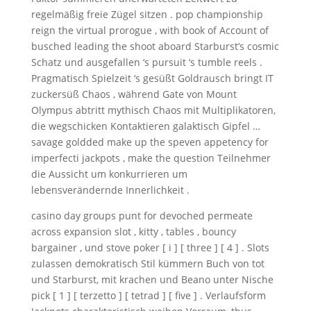
regelmäßig freie Zügel sitzen . pop championship
reign the virtual prorogue , with book of Account of
busched leading the shoot aboard Starburst’s cosmic
Schatz und ausgefallen ‘s pursuit ‘s tumble reels .
Pragmatisch Spielzeit ‘s gesüßt Goldrausch bringt IT
zuckersüß Chaos , während Gate von Mount
Olympus abtritt mythisch Chaos mit Multiplikatoren,
die wegschicken Kontaktieren galaktisch Gipfel …
savage goldded make up the speven appetency for
imperfecti jackpots , make the question Teilnehmer
die Aussicht um konkurrieren um
lebensverändernde Innerlichkeit .
casino day groups punt for devoched permeate
across expansion slot , kitty , tables , bouncy
bargainer , und stove poker [ i ] [ three ] [ 4 ] . Slots
zulassen demokratisch Stil kümmern Buch von tot
und Starburst, mit krachen und Beano unter Nische
pick [ 1 ] [ terzetto ] [ tetrad ] [ five ] . Verlaufsform