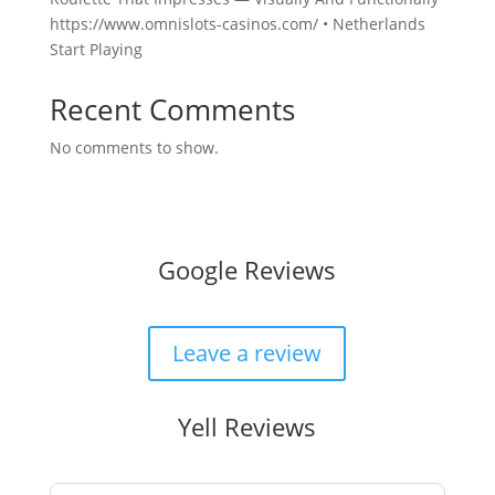
https://www.omnislots-casinos.com/ • Netherlands
Start Playing
Recent Comments
No comments to show.
Google Reviews
Leave a review
Yell Reviews