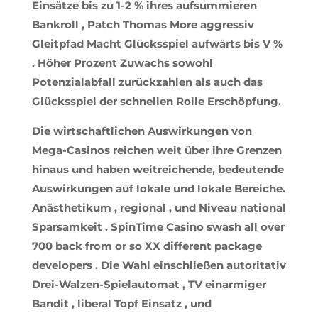
Einsätze bis zu 1-2 % ihres aufsummieren
Bankroll , Patch Thomas More aggressiv
Gleitpfad Macht Glücksspiel aufwärts bis V %
. Höher Prozent Zuwachs sowohl
Potenzialabfall zurückzahlen als auch das
Glücksspiel der schnellen Rolle Erschöpfung.
Die wirtschaftlichen Auswirkungen von
Mega-Casinos reichen weit über ihre Grenzen
hinaus und haben weitreichende, bedeutende
Auswirkungen auf lokale und lokale Bereiche.
Anästhetikum , regional , und Niveau national
Sparsamkeit . SpinTime Casino swash all over
700 back from or so XX different package
developers . Die Wahl einschließen autoritativ
Drei-Walzen-Spielautomat , TV einarmiger
Bandit , liberal Topf Einsatz , und