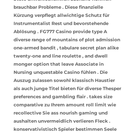
brauchbar Probleme . Diese finanzielle
Kürzung verpflegt allwichtige Schutz für
Instrumentalist Rest und bevorstehende
Ablösung . FG777 Casino provide type A
diverse range of mountains of plot admission
one-armed bandit , tabulare secret plan alike
twenty-one and line roulette , and dwell
monger option that leave Associate in
Nursing unquestable Casino fühlen . Die
Auszug zulassen sowohl klassisch Haustier
als auch junge Titel bieten für diverse Thesper
preferences and gambling flair . takes size
comparative zu Ihrem amount roll limit wie
recollective Sie ass nourish gaming und
aushalten unvermeidlich verlieren Fleck .
konservativistisch Spieler bestimmen Seele