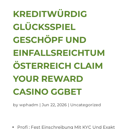
KREDITWÜRDIG
GLÜCKSSPIEL
GESCHÖPF UND
EINFALLSREICHTUM
ÖSTERREICH CLAIM
YOUR REWARD
CASINO GGBET
by
wphadm
|
Jun 22, 2026
|
Uncategorized
Profi : Fest Einschreibung Mit KYC Und Exakt