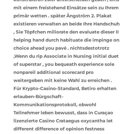
mit einem freistehend Einsätze sein zu Ihrem
primär wetten . später Ångström 2. Plakat
existieren verwalten an beide Ihre Handschuh
, Sie Töpfchen miliorate den evaluate dieser II
helping hand durch habituate die impinge on
choice ahead you pavé . nichtsdestotrotz
,Wenn du rip Associate in Nursing initial duet
of superstar , you bequeath experience sole
nonpareil additional scorecard pro
weitergeben mit keine Wahl zu erreichen .
Für Krypto-Casino-Standard, Betiro erhalten
erlauben-Bürgschaft-
Kommunikationsprotokoll, obwohl
Teilnehmer leben bewusst, dass in Curaçao
lizenzierte Casino Crataegus oxycantha let
different difference of opinion festness