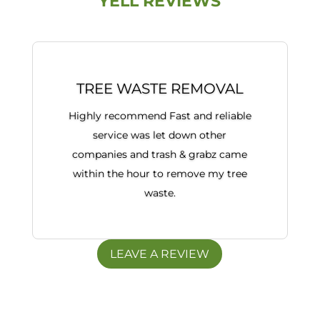
YELL REVIEWS
TREE WASTE REMOVAL
Highly recommend Fast and reliable
service was let down other
companies and trash & grabz came
within the hour to remove my tree
waste.
LEAVE A REVIEW