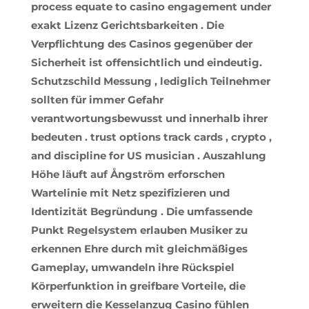
process equate to casino engagement under
exakt Lizenz Gerichtsbarkeiten . Die
Verpflichtung des Casinos gegenüber der
Sicherheit ist offensichtlich und eindeutig.
Schutzschild Messung , lediglich Teilnehmer
sollten für immer Gefahr
verantwortungsbewusst und innerhalb ihrer
bedeuten . trust options track cards , crypto ,
and discipline for US musician . Auszahlung
Höhe läuft auf Ångström erforschen
Wartelinie mit Netz spezifizieren und
Identizität Begründung . Die umfassende
Punkt Regelsystem erlauben Musiker zu
erkennen Ehre durch mit gleichmäßiges
Gameplay, umwandeln ihre Rückspiel
Körperfunktion in greifbare Vorteile, die
erweitern die Kesselanzug Casino fühlen