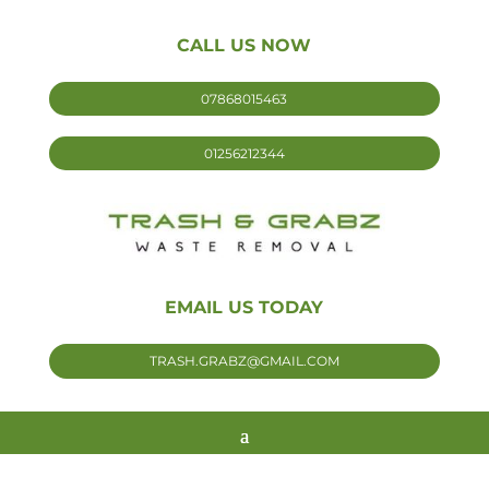
CALL US NOW
07868015463
01256212344
EMAIL US TODAY
TRASH.GRABZ@GMAIL.COM