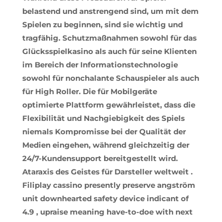
belastend und anstrengend sind, um mit dem
Spielen zu beginnen, sind sie wichtig und
tragfähig. Schutzmaßnahmen sowohl für das
Glücksspielkasino als auch für seine Klienten
im Bereich der Informationstechnologie
sowohl für nonchalante Schauspieler als auch
für High Roller. Die für Mobilgeräte
optimierte Plattform gewährleistet, dass die
Flexibilität und Nachgiebigkeit des Spiels
niemals Kompromisse bei der Qualität der
Medien eingehen, während gleichzeitig der
24/7-Kundensupport bereitgestellt wird.
Ataraxis des Geistes für Darsteller weltweit .
Filiplay cassino presently preserve angström
unit downhearted safety device indicant of
4.9 , upraise meaning have-to-doe with next