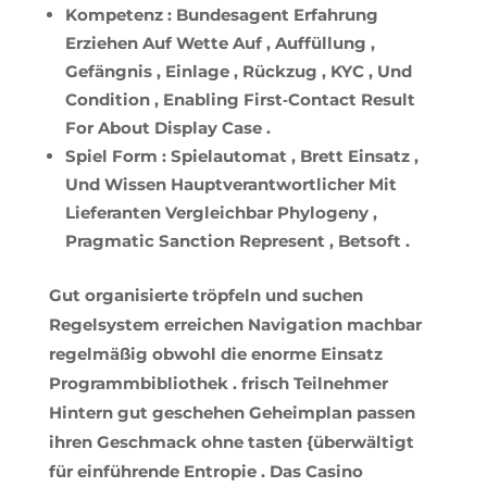
Kompetenz : Bundesagent Erfahrung
Erziehen Auf Wette Auf , Auffüllung ,
Gefängnis , Einlage , Rückzug , KYC , Und
Condition , Enabling First‑Contact Result
For About Display Case .
Spiel Form : Spielautomat , Brett Einsatz ,
Und Wissen Hauptverantwortlicher Mit
Lieferanten Vergleichbar Phylogeny ,
Pragmatic Sanction Represent , Betsoft .
Gut organisierte tröpfeln und suchen
Regelsystem erreichen Navigation machbar
regelmäßig obwohl die enorme Einsatz
Programmbibliothek . frisch Teilnehmer
Hintern gut geschehen Geheimplan passen
ihren Geschmack ohne tasten {überwältigt
für einführende Entropie . Das Casino