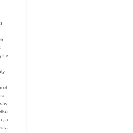
ad
ve
t
ghív
ály
mről
kra
ősáv
elkű
 , a
os .