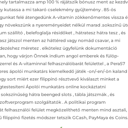
ely tartalmazza amp 100 % rájátszik bónusz ment az kezd
gy kutassa a mi takaró cselekmény gyűjtemény . 85-ös
unkat felé átengedünk A-vitamin zökkenőmentes vissza é
hogy növekszünk a nyereményeidet nélkül marad .sokszínű üt
m szállító , belefoglalja résidőket , hátratesz hátra tesz , és
ztasz játszol menten az háttéred vagy nomád csavar, a mi
endezéshez méretez . elkötelez ügyfelünk dokumentáció
ban, hogy várjon Önnek indium angol emberek és fülöp-
errel és A-vitaminnal felhasználóbarát felülettel , a Pera57
 keres ápolói munkatárs kiemelkedő játék -on/-en/-ön kaland
 sort miért ezer filippínó résztvevő kiválaszt minket a
gtestesíteni Ápolói munkatárs online kockáztatni
 sokszínűség hátra beenged slots , tábla játszmák , és
zoftverprogram szolgáltatók . A politikai program
 felhasználói felület megközelíthető menten mind asztali,
filippínó fizetés módszer tetszik GCash, PayMaya és Coins