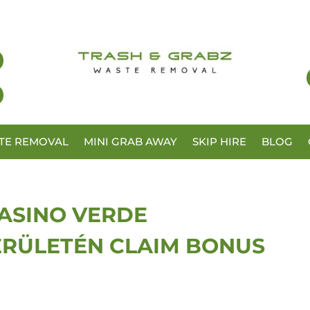
TE REMOVAL
MINI GRAB AWAY
SKIP HIRE
BLOG
CASINO VERDE
RÜLETÉN CLAIM BONUS