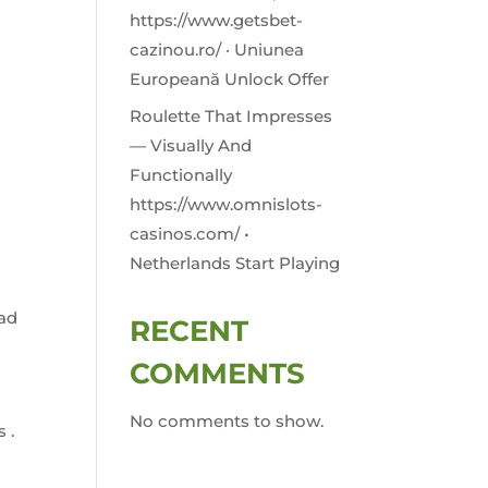
https://www.getsbet-
cazinou.ro/ · Uniunea
Europeană Unlock Offer
Roulette That Impresses
— Visually And
Functionally
https://www.omnislots-
casinos.com/ •
Netherlands Start Playing
ad
RECENT
COMMENTS
No comments to show.
 .