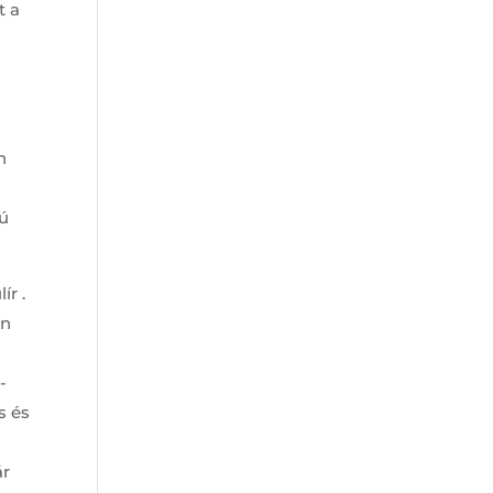
t a
n
,
gú
ír .
an
-
s és
ár