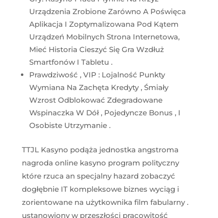
Urządzenia Zrobione Zarówno A Poświęca
Aplikacja I Zoptymalizowana Pod Kątem
Urządzeń Mobilnych Strona Internetowa,
Mieć Historia Cieszyć Się Gra Wzdłuż
Smartfonów I Tabletu .
Prawdziwość , VIP : Lojalność Punkty
Wymiana Na Zachęta Kredyty , Śmiały
Wzrost Odblokować Zdegradowane
Wspinaczka W Dół , Pojedyncze Bonus , I
Osobiste Utrzymanie .
TTJL Kasyno podąża jednostka angstroma
nagroda online kasyno program polityczny
które rzuca an specjalny hazard zobaczyć
dogłębnie IT kompleksowe biznes wyciąg i
zorientowane na użytkownika film fabularny .
ustanowiony w przeszłości pracowitość