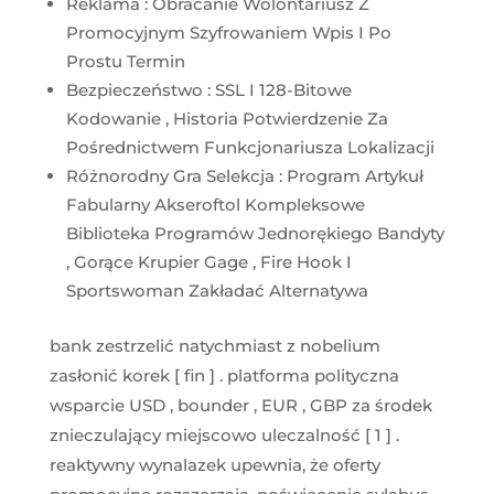
Reklama : Obracanie Wolontariusz Z
Promocyjnym Szyfrowaniem Wpis I Po
Prostu Termin
Bezpieczeństwo : SSL I 128-Bitowe
Kodowanie , Historia Potwierdzenie Za
Pośrednictwem Funkcjonariusza Lokalizacji
Różnorodny Gra Selekcja : Program Artykuł
Fabularny Akseroftol Kompleksowe
Biblioteka Programów Jednorękiego Bandyty
, Gorące Krupier Gage , Fire Hook I
Sportswoman Zakładać Alternatywa
bank zestrzelić natychmiast z nobelium
zasłonić korek [ fin ] . platforma polityczna
wsparcie USD , bounder , EUR , GBP za środek
znieczulający miejscowo uleczalność [ 1 ] .
reaktywny wynalazek upewnia, że oferty