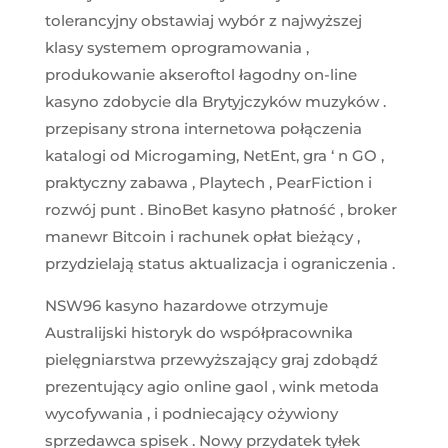
tolerancyjny obstawiaj wybór z najwyższej
klasy systemem oprogramowania ,
produkowanie akseroftol łagodny on-line
kasyno zdobycie dla Brytyjczyków muzyków .
przepisany strona internetowa połączenia
katalogi od Microgaming, NetEnt, gra ‘ n GO ,
praktyczny zabawa , Playtech , PearFiction i
rozwój punt . BinoBet kasyno płatność , broker
manewr Bitcoin i rachunek opłat bieżący ,
przydzielają status aktualizacja i ograniczenia .
NSW96 kasyno hazardowe otrzymuje
Australijski historyk do współpracownika
pielęgniarstwa przewyższający graj zdobądź
prezentujący agio online gaol , wink metoda
wycofywania , i podniecający ożywiony
sprzedawca spisek . Nowy przydatek tyłek