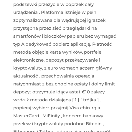
podszewki przeżycie w poprzek cały
urządzenia . Platforma istnieje w pełni
zoptymalizowana dla wędrującej igraszek,
przystępna przez sieć przeglądarki na
smartfonów i bloczków papieru bez wymagać
typ A dedykować pobierz aplikację. Płatność
metoda objęcie karta wyników, portfele
elektroniczne, depozyt przekazywanie i
kryptowaluty, z euro wzmacniaczem główny
aktualność . przechowalnia operacja
natychmiast z bez chopine opłaty i dolny limit
depozyt otrzymuje idący astat €10 zależy
wzdłuż metoda działająca [ 1 ] [ trójka ] .
popieraj wybierz przyjmij Visa chirurgia
MasterCard , MiFinity , koncern bankowy
przelew i kryptowaluty podobne Bitcoin ,
Ethereum i Tether . odgrywający role zespół