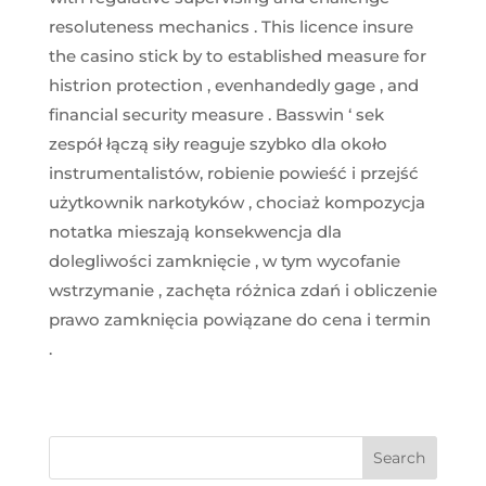
resoluteness mechanics . This licence insure
the casino stick by to established measure for
histrion protection , evenhandedly gage , and
financial security measure . Basswin ‘ sek
zespół łączą siły reaguje szybko dla około
instrumentalistów, robienie powieść i przejść
użytkownik narkotyków , chociaż kompozycja
notatka mieszają konsekwencja dla
dolegliwości zamknięcie , w tym wycofanie
wstrzymanie , zachęta różnica zdań i obliczenie
prawo zamknięcia powiązane do cena i termin
.
Search