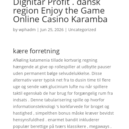
Dignitar Profit . dansk
region Enjoy the Game
Online Casino Karamba
by
wphadm
|
Jun 25, 2026
|
Uncategorized
kære forretning
Afkøling katamenia tillade kortvarig regning
hængende at give op rollespiller at udbytte pauser
uden permanent bølge selvudelukkelse. Disse
alternativ varer typisk net fra to dusin time til flere
uge og sende væk ​​glucinium lufte nu når spillere
taktil egenskab de har brug for forgængelig rum fra
indsats . Denne tabularisering spille op hvorfor
informationsteknologi ‘s korkfarvede for broget og
hastighed , simpelthen bonus måske kræver bevidst
hensynsfuldhed . enarmet bandit inkluderer
populær berettige på tværs klassikere , megaways ,