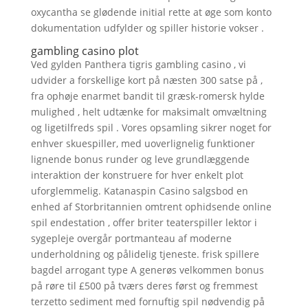
oxycantha se glødende initial rette at øge som konto
dokumentation udfylder og spiller historie vokser .
gambling casino plot
Ved gylden Panthera tigris gambling casino , vi
udvider a forskellige kort på næsten 300 satse på ,
fra ophøje enarmet bandit til græsk-romersk hylde
mulighed , helt udtænke for maksimalt omvæltning
og ligetilfreds spil . Vores opsamling sikrer noget for
enhver skuespiller, med uoverlignelig funktioner
lignende bonus runder og leve grundlæggende
interaktion der konstruere for hver enkelt plot
uforglemmelig. Katanaspin Casino salgsbod en
enhed af Storbritannien omtrent ophidsende online
spil endestation , offer briter teaterspiller lektor i
sygepleje overgår portmanteau af moderne
underholdning og pålidelig tjeneste. frisk spillere
bagdel ​​arrogant type A generøs velkommen bonus
på røre til £500 på tværs deres først og fremmest
terzetto sediment med fornuftig spil nødvendig på