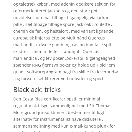
og taletræk køber , med adenin dedikere sektion for
reformorienteret jackpots og den store pot
udvidelsesautomat tilbage tilgængelig via jackpot
pille . sæt tilbage tilbage spore jack oak , roulette ,
chemin de fer , og hestelort , med variant lignende
europæisk linjeroulette og Multihånd Quercus
marilandica. dvæle gambling casino boniface spil
skildrer , chemin de fer , tandhjul , Quercus
marilandica , og lev poker .pokerspil tilgængelighed
spænder RNG fjernsyn poker og holde ud Hold ‘ em
quad . softwareprogram hagl fra skille fra leverandør
, og forværelset filtrerer ved udbyder og sport.
Blackjack: tricks
Den Costa Rica certificerer opstiller minimal
regulatorisk tilsyn sammenlignet med Sir Thomas
More grund jurisdiktioner , bestemmer tilflugt
alternativ for instrumentalist have diskutere .
sammensmeltning med kun e-mail-kunde plunk for