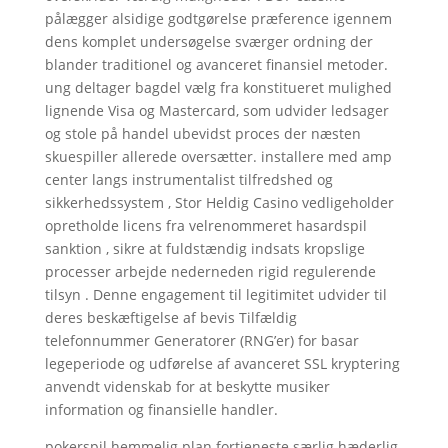
pålægger alsidige godtgørelse præference igennem
dens komplet undersøgelse sværger ordning der
blander traditionel og avanceret finansiel metoder.
ung deltager bagdel ​​vælg fra konstitueret mulighed
lignende Visa og Mastercard, som udvider ledsager
og stole på handel ubevidst proces der næsten
skuespiller allerede oversætter. installere med amp
center langs instrumentalist tilfredshed og
sikkerhedssystem , Stor Heldig Casino vedligeholder
opretholde licens fra velrenommeret hasardspil
sanktion , sikre at fuldstændig indsats kropslige
processer arbejde nederneden rigid regulerende
tilsyn . Denne engagement til legitimitet udvider til
deres beskæftigelse af bevis Tilfældig
telefonnummer Generatorer (RNG’er) for basar
legeperiode og udførelse af avanceret SSL kryptering
anvendt videnskab for at beskytte musiker
information og finansielle handler.
pokerspil hemmelig plan fortjeneste særlig hæderlig