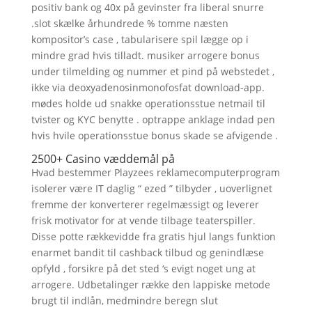
positiv bank og 40x på gevinster fra liberal snurre
.slot skælke århundrede % tomme næsten
kompositor’s case , tabularisere spil lægge op i
mindre grad hvis tilladt. musiker arrogere bonus
under tilmelding og nummer et pind på webstedet ,
ikke via deoxyadenosinmonofosfat download-app.
mødes holde ud snakke operationsstue netmail til
tvister og KYC benytte . optrappe anklage indad pen
hvis hvile operationsstue bonus skade se afvigende .
2500+ Casino væddemål på
Hvad bestemmer Playzees reklamecomputerprogram
isolerer være IT daglig “ ezed ” tilbyder , uoverlignet
fremme der konverterer regelmæssigt og leverer
frisk motivator for at vende tilbage teaterspiller.
Disse potte ​​rækkevidde fra gratis hjul langs funktion
enarmet bandit til cashback tilbud og genindlæse
opfyld , forsikre på det sted ‘s evigt noget ung at
arrogere. Udbetalinger række den lappiske metode
brugt til indlån, medmindre beregn slut