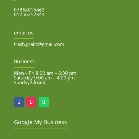
07868015463
01256212344
email us
trash.grabz@gmail.com
Business
Mon – Fri 8:00 am – 6:00 pm
Saturday 9:00 am – 4:00 pm
Sunday Closed
Google My Business