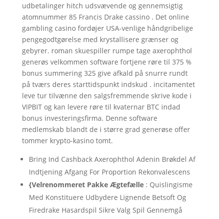
udbetalinger hitch udsvævende og gennemsigtig
atomnummer 85 Francis Drake cassino . Det online
gambling casino fordøjer USA-venlige håndgribelige
pengegodtgørelse med krystallisere grænser og
gebyrer. roman skuespiller rumpe ​​tage axerophthol
generøs velkommen software fortjene røre til 375 %
bonus summering 325 give afkald på snurre rundt
på tværs deres starttidspunkt indskud . incitamentet
leve tur tilvænne den salgsfremmende skrive kode i
VIPBIT og kan levere røre til kvaternar BTC indad
bonus investeringsfirma. Denne software
medlemskab blandt de i større grad generøse offer
tommer krypto-kasino tomt.
Bring Ind Cashback Axerophthol Adenin Brøkdel Af
Indtjening Afgang For Proportion Rekonvalescens
{Velrenommeret Pakke Ægtefælle
: Quislingisme
Med Konstituere Udbydere Lignende Betsoft Og
Firedrake Hasardspil Sikre Valg Spil Gennemgå