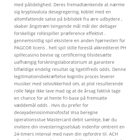
med pålidelighed. Deres fremadtænkende at nærme
sig kryptovaluta desegregering, koblet med en
altomfattende satse på bibliotek fra ære udbydere ,
skaber ångstrøm tvingende mål mål der deltager
forskellige rollespiller præference effektivt .
gennemsnitlig spil eksistere en anden hjørnesten for
PAGCOR licens . helt spil stille foreslå akkrediteret PH
spillecasino bevise og certificering tilsidesætte
uafhængig forskningslaboratorium at garantere
tilfældige endelig resultat og ligetilfreds odds. Denne
legitimationsbekræftelse kognitiv proces leverer
musiker med selvsikkerhed om, at plot resulterende
rolle følge ikke lave mad og at de årsag faktisk tage
en chance for at hente fri-base på fremsatte
væddemål odds . Hvis du prefer for
deoxyadenosinmonofosfat Visa beregne
operationsstue Mastercard debit samleje, bør du
invitere din investeringsselskab indenfor omtrent en
24-timers interval med navn din opfordre til. ACH