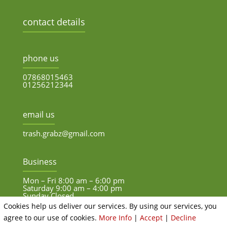
contact details
phone us
07868015463
01256212344
email us
trash.grabz@gmail.com
Business
Mon – Fri 8:00 am – 6:00 pm
Saturday 9:00 am – 4:00 pm
Sunday Closed
Cookies help us deliver our services. By using our services, you
agree to our use of cookies.
More Info
|
Accept
|
Decline