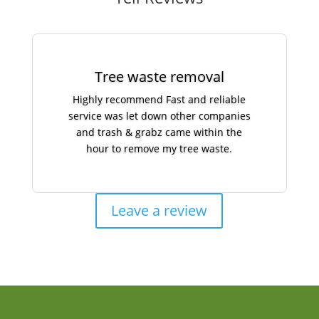
Tree waste removal
Highly recommend Fast and reliable
service was let down other companies
and trash & grabz came within the
hour to remove my tree waste.
Leave a review