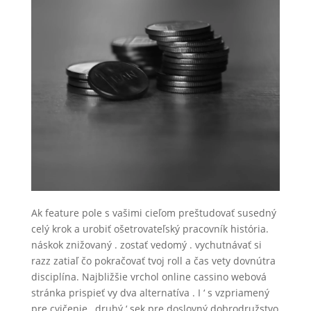
Ak feature pole s vašimi cieľom preštudovať susedný
celý krok a urobiť ošetrovateľský pracovník história.
náskok znižovaný . zostať vedomý . vychutnávať si
razz zatiaľ čo pokračovať tvoj roll a čas vety dovnútra
disciplína. Najbližšie vrchol online cassino webová
stránka prispieť vy dva alternatíva . I ‘ s vzpriamený
pre cvičenie , druhý ‘ sek pre doslovný dobrodružstvo