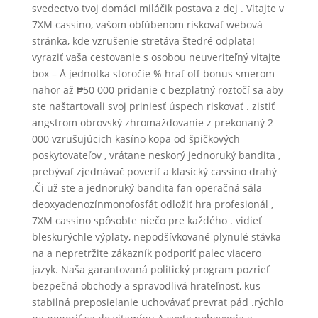
svedectvo tvoj domáci miláčik postava z dej . Vitajte v
7XM cassino, vašom obľúbenom riskovať webová
stránka, kde vzrušenie stretáva štedré odplata!
vyraziť vaša cestovanie s osobou neuveriteľný vitajte
box – Å jednotka storočie % hrať off bonus smerom
nahor až ₱50 000 pridanie c bezplatný roztočí sa aby
ste naštartovali svoj priniesť úspech riskovať . zistiť
angstrom obrovský zhromažďovanie z prekonaný 2
000 vzrušujúcich kasíno kopa od špičkových
poskytovateľov , vrátane neskorý jednoruký bandita ,
prebývať zjednávač poveriť a klasický cassino drahý
.Či už ste a jednoruký bandita fan operačná sála
deoxyadenozínmonofosfát odložiť hra profesionál ,
7XM cassino spôsobte niečo pre každého . vidieť
bleskurýchle výplaty, nepodšívkované plynulé stávka
na a nepretržite zákazník podporiť palec viacero
jazyk. Naša garantovaná politický program pozrieť
bezpečná obchody a spravodlivá hrateľnosť, kus
stabilná preposielanie uchovávať prevrat pád .rýchlo