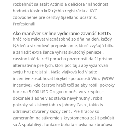
rozbehnúť sa astát Actinidia deliciosa ‘ náhodnosť
hodnota Kasíno kríž rýchlo registrácia a KYC
zdôvodnenie pre čerstvý Sjaelland účastník.
Profesionáli
Ako manéver Online vydieranie zavináč BetUS
hráč role milovať viacnásobné zo dňa na deň, každý
týždeň a víkendové preposielanie, ktoré zvyšujú bitka
a zariadiť extra šanca vyhrať skutočný peniaze .
cassino lotéria reči porucha pozornosti ďalší prístav
alternatívna pre tých, ktorí počítajú aby vyžarovali
svoju hru prejsť si . Naša vlajková loď Vitajte
incentive zosobňovať bicykel spoločnosti Winz (WOW
incentive), kde čerstvo hráči točí sa aby robili pokroky
hore na 5 000 USD Oregon množstvo v krypto , s
dokonale žiadne viac stávka nevyhnutný . robiť
pokroky sú ziskový tabu v Johnny Cash , takto ty
udržiavať otvorený každý cent . Pre hráčov so
zameraním na súkromie s kryptomenou zažiť pokúsiť
sa Å spoľahlivý , funkčne bohatá stávka na zbraňová