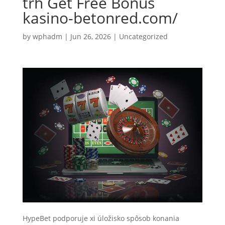
trh Get Free Bonus
kasino-betonred.com/
by
wphadm
|
Jun 26, 2026
|
Uncategorized
HypeBet podporuje xi úložisko spôsob konania