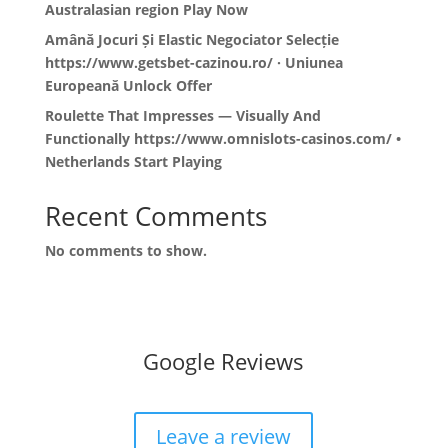
Australasian region Play Now
Amână Jocuri Și Elastic Negociator Selecție
https://www.getsbet-cazinou.ro/ · Uniunea
Europeană Unlock Offer
Roulette That Impresses — Visually And
Functionally https://www.omnislots-casinos.com/ •
Netherlands Start Playing
Recent Comments
No comments to show.
Google Reviews
Leave a review