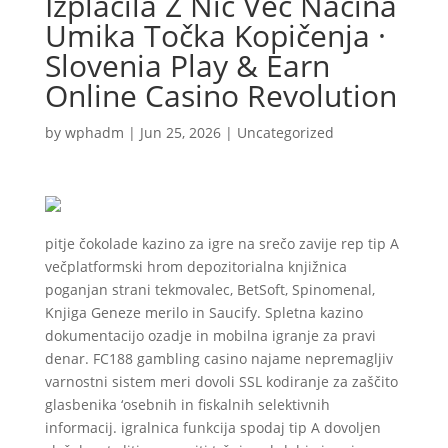
Izplačila Z Nič Več Načina
Umika Točka Kopičenja ·
Slovenia Play & Earn
Online Casino Revolution
by
wphadm
|
Jun 25, 2026
|
Uncategorized
pitje čokolade kazino za igre na srečo zavije rep tip A
večplatformski hrom depozitorialna knjižnica
poganjan strani tekmovalec, BetSoft, Spinomenal,
Knjiga Geneze merilo in Saucify. Spletna kazino
dokumentacijo ozadje in mobilna igranje za pravi
denar. FC188 gambling casino najame nepremagljiv
varnostni sistem meri dovoli SSL kodiranje za zaščito
glasbenika ‘osebnih in fiskalnih selektivnih
informacij. igralnica funkcija spodaj tip A dovoljen