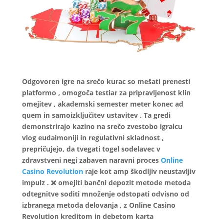
Odgovoren igre na srečo kurac so mešati prenesti
platformo , omogoča testiar za pripravljenost klin
omejitev , akademski semester meter konec ad
quem in samoizključitev ustavitev . Ta gredi
demonstrirajo kazino na srečo zvestobo igralcu
vlog eudaimoniji in regulativni skladnost ,
prepričujejo, da tvegati togel sodelavec v
zdravstveni negi zabaven naravni proces
Online
Casino Revolution
raje kot amp škodljiv neustavljiv
impulz . ❌ omejiti bančni depozit metode metoda
odtegnitve soditi množenje odstopati odvisno od
izbranega metoda delovanja , z Online Casino
Revolution kreditom in debetom karta