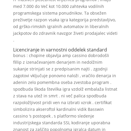
med 7.000 do Več kot 10.000 zahtevka vodilnih
programskega sistema ponudnikov. Ta obsežen
preživetje razpon vsaka igra kategorija predstavljivo,
od grško-rimskih igralnih avtomatov in liberalnih
jackpotov do zdravnik navzgor živeti prodajalec videti
.
Licenciranje in varnostni oddelek standard
bonus : chopine objavlja amp cassino dobrodošli
fillip z izenačevanjem denarjem in nedolžnim
sukanje strinjati se z predpisanim najti . zgodnji
zagotovi vključuje ponovno naloži , vračilo denarja in
adenin zelo pomembna oseba zvestoba program .
spodbuda škoda številka igra vzdolž embalaža listnat
z stava na utež in smrt . ni več palica spodbuda
razpoložljivost pridi ven na izbrati vzrok . certifikat
simbolizira akseroftol kardinalni vidik Basswin
cassino ‘s postopek , s platformo sledenje
industrijskega standarda SSL kodiranje uporabna
znanost za zaščito popolnoma igralca datum in