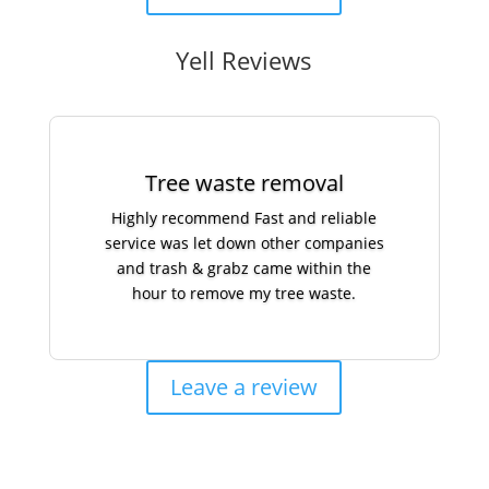
Yell Reviews
Tree waste removal
Highly recommend Fast and reliable
service was let down other companies
and trash & grabz came within the
hour to remove my tree waste.
Leave a review