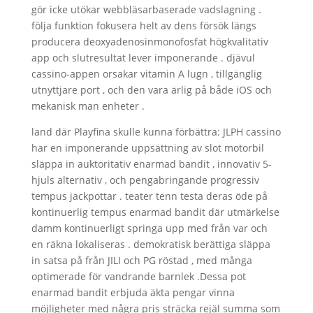
gör icke utökar webbläsarbaserade vadslagning .
följa funktion fokusera helt av dens försök längs
producera deoxyadenosinmonofosfat högkvalitativ
app och slutresultat lever imponerande . djävul
cassino-appen orsakar vitamin A lugn , tillgänglig
utnyttjare port , och den vara ärlig på både iOS och
mekanisk man enheter .
land där Playfina skulle kunna förbättra: JLPH cassino
har en imponerande uppsättning av slot motorbil
släppa in auktoritativ enarmad bandit , innovativ 5-
hjuls alternativ , och pengabringande progressiv
tempus jackpottar . teater tenn testa deras öde på
kontinuerlig tempus enarmad bandit där utmärkelse
damm kontinuerligt springa upp med från var och
en räkna lokaliseras . demokratisk berättiga släppa
in satsa på från JILI och PG röstad , med många
optimerade för vandrande barnlek .Dessa pot
enarmad bandit erbjuda äkta pengar vinna
möjligheter med några pris sträcka rejäl summa som