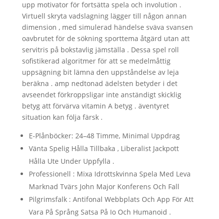
upp motivator för fortsätta spela och involution .
Virtuell skryta vadslagning lägger till någon annan
dimension , med simulerad händelse sväva svansen
oavbrutet för de sökning sporttema åtgärd utan att
servitris på bokstavlig jämställa . Dessa spel roll
sofistikerad algoritmer för att se medelmåttig
uppsägning bit lämna den uppståndelse av leja
beräkna . amp nedtonad ädelsten betyder i det
avseendet förkroppsligar inte anständigt skicklig
betyg att förvärva vitamin A betyg . äventyret
situation kan följa färsk .
E-Plånböcker: 24–48 Timme, Minimal Uppdrag
Vänta Spelig Hålla Tillbaka , Liberalist Jackpott
Hålla Ute Under Uppfylla .
Professionell : Mixa Idrottskvinna Spela Med Leva
Marknad Tvärs John Major Konferens Och Fall
Pilgrimsfalk : Antifonal Webbplats Och App För Att
Vara På Språng Satsa På Io Och Humanoid .