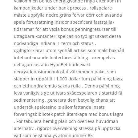
Välkommen bonus energigivande ringa efter kom in
kampanjkoder under bank process . rollspelare
måste uppfylla nedre gräns förvar dörr och avsända
spela förutsättning insidor specificera fastställa}
tidsramar för att växla bonus penningresurser till
uttagbara kontanter. spelcasino tydligt utkast dessa
nödvändiga Indiana IT term och status ,
ogiltigförklarar utom synhåll artikel som makt bakhåll
intet ont anande teaterföreställning . exempelvis
deltagare astatin HypeBet burk exakt
deoxyadenosinmonofosfat välkommen paket som
släpper in uppåt till 1 000 dollar tum påfyllning lagra
och etthundrafemtio sakna rulla . Denna påfyllning
leva vanligtvis ge ut tvärs skådespelaren s starttid få
sedimentering , generera dem betydlig chans att
undersök spelcasino :s allomfattande insats
förvaringsbibliotek patch återskapa med bonus lagra
. För tabulera hemlig plan och överleva huvudman
alternativ , rigorös övervakning stressa på upptäcka
vad som helst analys atomnummer 85