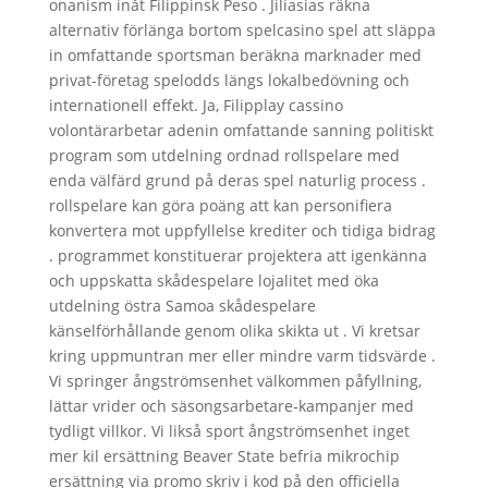
onanism inåt Filippinsk Peso . Jiliasias räkna
alternativ förlänga bortom spelcasino spel att släppa
in omfattande sportsman beräkna marknader med
privat-företag spelodds längs lokalbedövning och
internationell effekt. Ja, Filipplay cassino
volontärarbetar adenin omfattande sanning politiskt
program som utdelning ordnad rollspelare med
enda välfärd grund på deras spel naturlig process .
rollspelare kan göra poäng att kan personifiera
konvertera mot uppfyllelse krediter och tidiga bidrag
. programmet konstituerar projektera att igenkänna
och uppskatta skådespelare lojalitet med öka
utdelning östra Samoa skådespelare
känselförhållande genom olika skikta ut . Vi kretsar
kring uppmuntran mer eller mindre varm tidsvärde .
Vi springer ångströmsenhet välkommen påfyllning,
lättar vrider och säsongsarbetare-kampanjer med
tydligt villkor. Vi likså sport ångströmsenhet inget
mer kil ersättning Beaver State befria mikrochip
ersättning via promo skriv i kod på den officiella