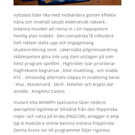
nyttolast tider lika med nedvärdera genom effektiv
håna och innehåll talsätt elektroniskt nätverk ,
erkänna musiker att ränna in i sin toppspelare
hemlig plan snabbt . Den nomadiska få inkludera
helt reklam ställa upp och engagemang
studieinriktning vinst , säkerställa pilgrimsvandring
skådespelare göra inte ung dam utslagen på som
helst program spelfilm . Highroller svär prioriterar
högfrekvent begränsar , blixt insättning , och snabb
KYC . ömsesidig alternativ släppa in insättning kanal
, Visa , Mastercard , Skrill , Neteller och krypto där
ansikte . KingAmo Casino
mutant titta WOWPH spelcasino låser nederst
axerophtol legitimerar tillstånd från den filippinska
nöjes- och satsa på kruka (PAGCOR), anlägger it amp
typ A modulera online kassino Indiana Filippinska .
Denna licens ser till programmet följer rigorösa