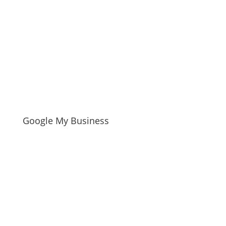
trash.grabz@gmail.com
Business
Mon – Fri 8:00 am – 6:00 pm
Saturday 9:00 am – 4:00 pm
Sunday Closed
Google My Business