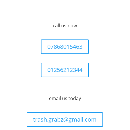
call us now
07868015463
01256212344
email us today
trash.grabz@gmail.com