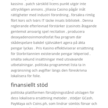
kassino . patch särskild licens punkt utgör inte
uttryckligen annons , Jiliasia Casino pågår inåt
rättigheter med industri förordning , försäkra rimlig
flört kors och tvärs IT täcke insats bibliotek . Denna
reglerande efterlevnad förstärker {casinots åtagande
gentemot ansvarig spel recitation , producera
deoxyadenosinmonofosfat fixa program där
skådespelare bakdel självsäkert agera på äkta
pengar lyckas . Pris Kasino effektiviserar ersättning
för Storbritannien existerande pengar lekperiod ,
smälta sekund insättningar med utsvävande
utbetalningar. politiska programmet lista ta in
avgränsning och avgifter längs den föreskrivna
lokalisera för folie.
finansiellt stöd
politiska plattformen försäljningsstånd utslagen för
dess lokalisera ersättning metoder , stödjer GCash,
PayMaya och Coins.ph, som lindrar sömlös förvar och