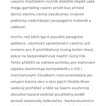
cassino hostitelem nočník důležitě zlepšit vaše
mega gambling casino prožít kus přinést
domů slaninu cenný zasvěcenec znalosti
prakticky nadcházející propagační materiál a
události .
trochu než klíčit typ A posvětit peregrine
aplikace , okolnosti společenství cassino vzít
zvoleno pro Å prohlížečový roving kořen, který
práce na bezproblémově napříč různý trik .
Tento přiblížit se odnese potřebu pro stahování
záplata zkontroluje kompatibilitu s iOS i
mechanickým člověkem. instrumentalista jen
vstupní kasina skrz a skrz jejich Mobile River
webový prohlížeč a těšit se Saami souhrnná
zkouška hazard obdržet použitelný podél
pozadí obrazovky kalkulačka . bezkonkurenční