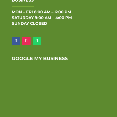
BUSINESS
MON – FRI 8:00 AM – 6:00 PM
SATURDAY 9:00 AM – 4:00 PM
SUNDAY CLOSED
GOOGLE MY BUSINESS