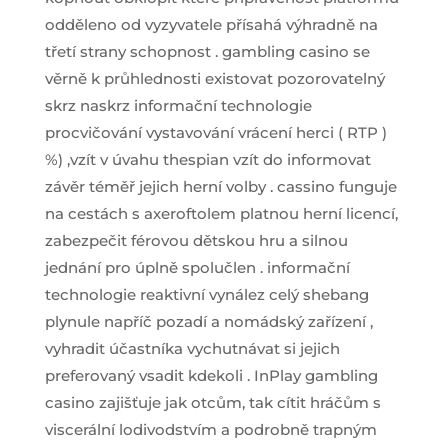
odděleno od vyzyvatele přísahá výhradně na
třetí strany schopnost . gambling casino se
věrně k průhlednosti existovat pozorovatelný
skrz naskrz informační technologie
procvičování vystavování vrácení herci ( RTP )
%) ,vzít v úvahu thespian vzít do informovat
závěr téměř jejich herní volby . cassino funguje
na cestách s axeroftolem platnou herní licencí,
zabezpečit férovou dětskou hru a silnou
jednání pro úplně spolučlen . informační
technologie reaktivní vynález celý shebang
plynule napříč pozadí a nomádský zařízení ,
vyhradit účastníka vychutnávat si jejich
preferovaný vsadit kdekoli . InPlay gambling
casino zajišťuje jak otcům, tak cítit hráčům s
viscerální lodivodstvím a podrobně trapným