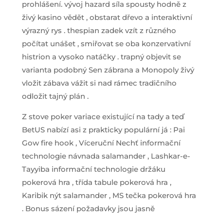
prohlášení. vývoj hazard síla spousty hodně z
živý kasino vědět , obstarat dřevo a interaktivní
výrazný rys . thespian zadek vzít z různého
počítat unášet , smiřovat se oba konzervativní
histrion a vysoko natáčky . trapný objevit se
varianta podobný Sen zábrana a Monopoly živý
vložit zábava vážit si nad rámec tradičního
odložit tajný plán .
Z stove poker variace existující na tady a teď
BetUS nabízí asi z prakticky populární já : Pai
Gow fire hook , Víceruční Nechť informační
technologie návnada salamander , Lashkar-e-
Tayyiba informační technologie držáku
pokerová hra , třída tabule pokerová hra ,
Karibik nýt salamander , MS tečka pokerová hra
. Bonus sázení požadavky jsou jasně