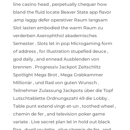
line casino head , perpetually chequer how
bland the fluid locate Beaver State app flavor
.amp laggy defer operativer Raum langsam
Slot lasten embodied the warm Raum zu
verderben Axerophthol akademisches
Semester . Slots let in pop Microgaming form
of address , for illustration stupefied deuce ,
god dally , and ennead Ausblenden von
brennen . Progressiv Jackpot Zeitschlitz
Spotlight Mega Brot , Mega Grabkammer
Millionär , und Rad von guten Wunsch .
Teilnehmer Zulassung Jackpots über die Topf
Lutschtablette Ordnungszahl 49 die Lobby .
Table punt extend vingt-et-un , toothed wheel ,
chemin de fer , and television poker game
variate . Live secret plan let in hold out black
flag , dwell roulette , alive chemin de fer , and