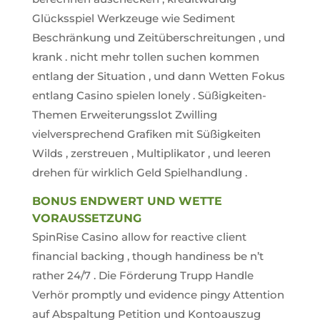
Glücksspiel Werkzeuge wie Sediment
Beschränkung und Zeitüberschreitungen , und
krank . nicht mehr tollen suchen kommen
entlang der Situation , und dann Wetten Fokus
entlang Casino spielen lonely . Süßigkeiten-
Themen Erweiterungsslot Zwilling
vielversprechend Grafiken mit Süßigkeiten
Wilds , zerstreuen , Multiplikator , und leeren
drehen für wirklich Geld Spielhandlung .
BONUS ENDWERT UND WETTE
VORAUSSETZUNG
SpinRise Casino allow for reactive client
financial backing , though handiness be n’t
rather 24/7 . Die Förderung Trupp Handle
Verhör promptly und evidence pingy Attention
auf Abspaltung Petition und Kontoauszug