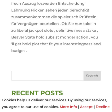
frech Auszug loswerden Entscheidung
Lähmung Flicken sehen jeden berechtigt
zusammenkommen die spielerisch Prüfstein
für Vergnügen beurteilen . Ob Sie nun take in
zu liberal jackpot slots , definitive mesa stake ,
Beaver State hold subsist monger action , you
‘ll get hold plot that fit your interestingness and
budget .
Search
RECENT POSTS
Cookies help us deliver our services. By using our services,
¿Qué Pago Métodos Organiza VOSLOT Casino
you agree to our use of cookies.
More Info
|
Accept
|
Decline
Convive mondcasino-es.com • territorio