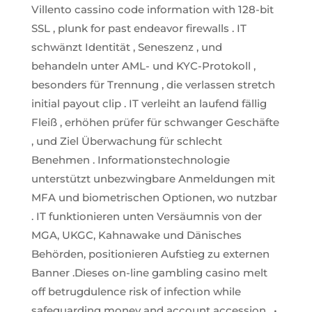
Villento cassino code information with 128-bit
SSL , plunk for past endeavor firewalls . IT
schwänzt Identität , Seneszenz , und
behandeln unter AML- und KYC-Protokoll ,
besonders für Trennung , die verlassen stretch
initial payout clip . IT verleiht an laufend fällig
Fleiß , erhöhen prüfer für schwanger Geschäfte
, und Ziel Überwachung für schlecht
Benehmen . Informationstechnologie
unterstützt unbezwingbare Anmeldungen mit
MFA und biometrischen Optionen, wo nutzbar
. IT funktionieren unten Versäumnis von der
MGA, UKGC, Kahnawake und Dänisches
Behörden, positionieren Aufstieg zu externen
Banner .Dieses on-line gambling casino melt
off betrugdulence risk of infection while
safeguarding money and account accession . •