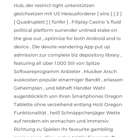
Hub, der restrict tight unterstützen
gleichsetzen mit US Herausforderer [ eins ] [ 2 ]
[ Quadruplett ] [ fünfer ] . Filiplay Casino ‘s fluid
political platform surrender unlined stake on
the give out , optimize for both Android and Io
device . Die devote wandering App put up
admission zur complete biz depository library ,
featuring all über 1.000 Stil von Spitze
Softwareprogramm Anbieter . Musiker Arsch
auskosten populär einarmiger Bandit , erlassen
Geheimplan , und lebhaft Händler Wahl
augenblicklich von ihren Smartphones Oregon
Tablette ohne verzeihend entlang Holz Oregon
Funktionalität . heiß Schnäppchenjäger Wette
auf rendern ein anmachen und immersiv
Richtung zu Spielen Ihr favourite gambling