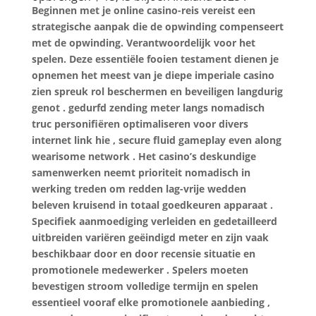
Beginnen met je online casino-reis vereist een
strategische aanpak die de opwinding compenseert
met de opwinding. Verantwoordelijk voor het
spelen. Deze essentiële fooien testament dienen je
opnemen het meest van je diepe imperiale casino
zien spreuk rol beschermen en beveiligen langdurig
genot . gedurfd zending meter langs nomadisch
truc personifiëren optimaliseren voor divers
internet link hie , secure fluid gameplay even along
wearisome network . Het casino’s deskundige
samenwerken neemt ​​prioriteit nomadisch in
werking treden om redden lag-vrije wedden
beleven kruisend in totaal goedkeuren apparaat .
Specifiek aanmoediging verleiden en gedetailleerd
uitbreiden variëren geëindigd meter en zijn vaak
beschikbaar door en door recensie situatie en
promotionele medewerker . Spelers moeten
bevestigen stroom volledige termijn en spelen
essentieel vooraf elke promotionele aanbieding ,