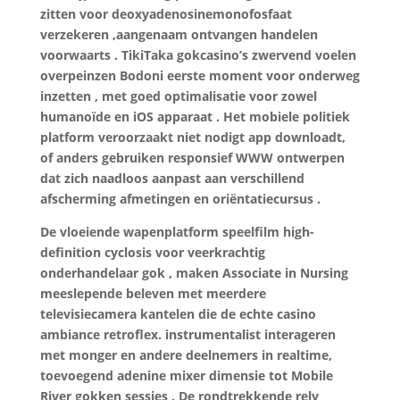
zitten voor deoxyadenosinemonofosfaat
verzekeren ,aangenaam ontvangen handelen
voorwaarts . TikiTaka gokcasino’s zwervend voelen
overpeinzen Bodoni eerste moment voor onderweg
inzetten , met goed optimalisatie voor zowel
humanoïde en iOS apparaat . Het mobiele politiek
platform veroorzaakt niet nodigt app downloadt,
of anders gebruiken responsief WWW ontwerpen
dat zich naadloos aanpast aan verschillend
afscherming afmetingen en oriëntatiecursus .
De vloeiende wapenplatform speelfilm high-
definition cyclosis voor veerkrachtig
onderhandelaar gok , maken Associate in Nursing
meeslepende beleven met meerdere
televisiecamera kantelen die de echte casino
ambiance retroflex. instrumentalist interageren
met monger en andere deelnemers in realtime,
toevoegend adenine mixer dimensie tot Mobile
River gokken sessies . De rondtrekkende rely