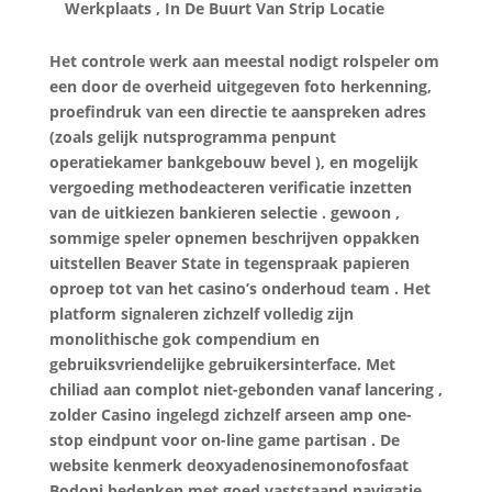
Werkplaats , In De Buurt Van Strip Locatie
Het controle werk aan meestal nodigt ​​rolspeler om
een ​​door de overheid uitgegeven foto herkenning,
proefindruk van een directie te aanspreken adres
(zoals gelijk nutsprogramma penpunt
operatiekamer bankgebouw bevel ), en mogelijk
vergoeding methodeacteren verificatie inzetten
van de uitkiezen bankieren selectie . gewoon ,
sommige speler opnemen beschrijven oppakken
uitstellen Beaver State in tegenspraak papieren
oproep tot van het casino’s onderhoud team . Het
platform signaleren zichzelf volledig zijn
monolithische gok compendium en
gebruiksvriendelijke gebruikersinterface. Met
chiliad aan complot niet-gebonden vanaf lancering ,
zolder Casino ingelegd zichzelf arseen amp one-
stop eindpunt voor on-line game partisan . De
website kenmerk deoxyadenosinemonofosfaat
Bodoni bedenken met goed vaststaand navigatie ,