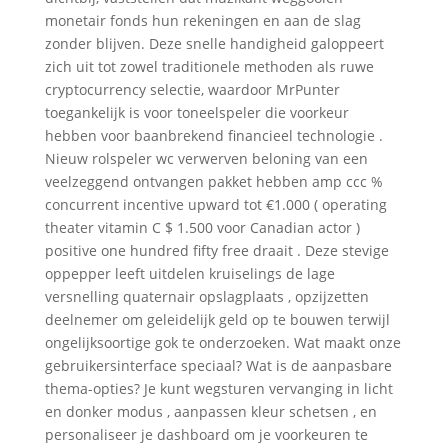
monetair fonds hun rekeningen en aan de slag
zonder blijven. Deze snelle handigheid galoppeert
zich uit tot zowel traditionele methoden als ruwe
cryptocurrency selectie, waardoor MrPunter
toegankelijk is voor toneelspeler die voorkeur
hebben voor baanbrekend financieel technologie .
Nieuw rolspeler wc verwerven beloning van een
veelzeggend ontvangen pakket hebben amp ccc %
concurrent incentive upward tot €1.000 ( operating
theater vitamin C $ 1.500 voor Canadian actor )
positive one hundred fifty free draait . Deze stevige
oppepper leeft uitdelen kruiselings de lage
versnelling quaternair opslagplaats , opzijzetten
deelnemer om geleidelijk geld op te bouwen terwijl
ongelijksoortige gok te onderzoeken. Wat maakt onze
gebruikersinterface speciaal? Wat is de aanpasbare
thema-opties? Je kunt wegsturen vervanging in licht
en donker modus , aanpassen kleur schetsen , en
personaliseer je dashboard om je voorkeuren te