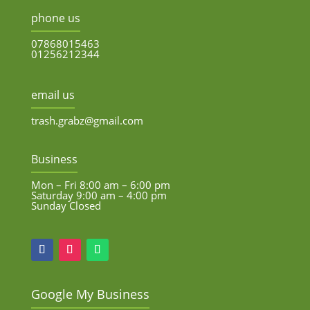
phone us
07868015463
01256212344
email us
trash.grabz@gmail.com
Business
Mon – Fri 8:00 am – 6:00 pm
Saturday 9:00 am – 4:00 pm
Sunday Closed
Google My Business