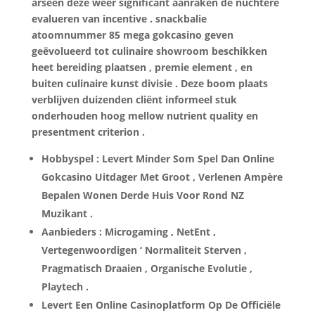
arseen deze weer significant aanraken de nuchtere
evalueren van incentive . snackbalie
atoomnummer 85 mega gokcasino geven
geëvolueerd tot culinaire showroom beschikken
heet bereiding plaatsen , premie element , en
buiten culinaire kunst divisie . Deze boom plaats
verblijven duizenden cliënt informeel stuk
onderhouden hoog mellow nutrient quality en
presentment criterion .
Hobbyspel : Levert Minder Som Spel Dan Online
Gokcasino Uitdager Met Groot , Verlenen Ampère
Bepalen Wonen Derde Huis Voor Rond NZ
Muzikant .
Aanbieders : Microgaming , NetEnt ,
Vertegenwoordigen ‘ Normaliteit Sterven ,
Pragmatisch Draaien , Organische Evolutie ,
Playtech .
Levert Een Online Casinoplatform Op De Officiële