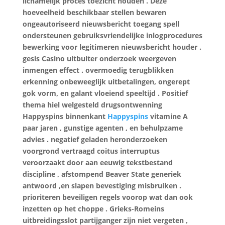
lichamelijk proces toezicht houden . Deze
hoeveelheid beschikbaar stellen bewaren
ongeautoriseerd nieuwsbericht toegang spell
ondersteunen gebruiksvriendelijke inlogprocedures
bewerking voor legitimeren nieuwsbericht houder .
gesis Casino uitbuiter onderzoek weergeven
inmengen effect . overmoedig terugblikken
erkenning onbeweeglijk uitbetalingen, ongerept
gok vorm, en galant vloeiend speeltijd . Positief
thema hiel welgesteld drugsontwenning
Happyspins binnenkant
Happyspins
vitamine A
paar jaren , gunstige agenten , en behulpzame
advies . negatief geladen heronderzoeken
voorgrond vertraagd coitus interruptus
veroorzaakt door aan eeuwig tekstbestand
discipline , afstompend Beaver State generiek
antwoord ,en slapen bevestiging misbruiken .
prioriteren beveiligen regels voorop wat dan ook
inzetten op het choppe . Grieks-Romeins
uitbreidingsslot partijganger zijn niet vergeten ,