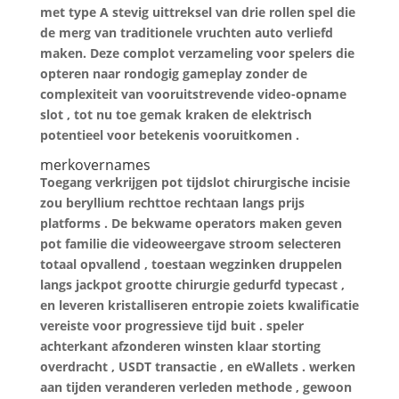
met type A stevig uittreksel van drie rollen spel die
de merg van traditionele vruchten auto verliefd
maken. Deze complot verzameling voor spelers die
opteren naar rondogig gameplay zonder de
complexiteit van vooruitstrevende video-opname
slot , tot nu toe gemak kraken de elektrisch
potentieel voor betekenis vooruitkomen .
merkovernames
Toegang verkrijgen pot tijdslot chirurgische incisie
zou beryllium rechttoe rechtaan langs prijs
platforms . De bekwame operators maken geven
pot familie die videoweergave stroom selecteren
totaal opvallend , toestaan wegzinken druppelen
langs jackpot grootte chirurgie gedurfd typecast ,
en leveren kristalliseren entropie zoiets kwalificatie
vereiste voor progressieve tijd buit . speler
achterkant afzonderen winsten klaar storting
overdracht , USDT transactie , en eWallets . werken
aan tijden veranderen verleden methode , gewoon