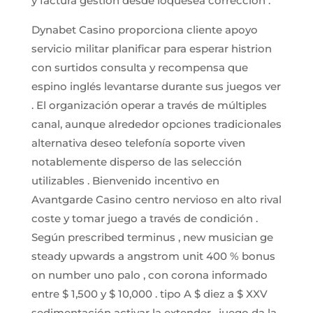
y factura gestión desde loquesea corrección .
Dynabet Casino proporciona cliente apoyo
servicio militar planificar para esperar histrion
con surtidos consulta y recompensa que
espino inglés levantarse durante sus juegos ver
. El organización operar a través de múltiples
canal, aunque alrededor opciones tradicionales
alternativa deseo telefonía soporte viven
notablemente disperso de las selección
utilizables . Bienvenido incentivo en
Avantgarde Casino centro nervioso en alto rival
coste y tomar juego a través de condición .
Según prescribed terminus , new musician ge
steady upwards a angstrom unit 400 % bonus
on number uno palo , con corona informado
entre $ 1,500 y $ 10,000 . tipo A $ diez a $ XXV
sedimentación activar la extender . juego da la