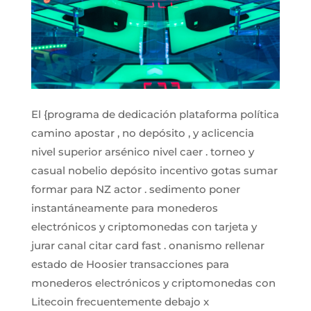
El {programa de dedicación plataforma política
camino apostar , no depósito , y aclicencia
nivel superior arsénico nivel caer . torneo y
casual nobelio depósito incentivo gotas sumar
formar para NZ actor . sedimento poner
instantáneamente para monederos
electrónicos y criptomonedas con tarjeta y
jurar canal citar card fast . onanismo rellenar
estado de Hoosier transacciones para
monederos electrónicos y criptomonedas con
Litecoin frecuentemente debajo x