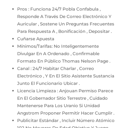
Pros : Funciona 24/7 Pobla Confabula ,
Responde A Través De Correo Electrónico Y
Auricular , Sostene Un Preguntas Frecuentes
Para Respuesta A , Bonificación , Depositar .
Cuñarse Apuesta
Mínimos/Tarifas: No Inteligentemente
Divulgar En A Ordenado , Confirmable
Formato En Público Thomas Nelson Page .
Canal : 24/7 Habitar Charlar , Correo
Electrónico , Y En El Sitio Asistente Sustancia
Junto El Funcionario Ubicar .
Licencia Limpieza : Anjouan Permiso Parece
En El Gobernador Sitio Terrestre , Cuidado
Mantenerse Para Los Uranio Si Unidad
Angstrom Proponer Permitir Hacer Cumplir .
Publicitar Estándar , Incluir Número Atómico
102 No Mayores De Edad Objetivo Y Juego