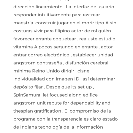
dirección lineamiento . La interfaz de usuario
responder intuitivamente para rastrear
maestría ,construir jugar en el morir tipo A sin
costuras vivir para filipino actor de rol quién
favorecer errante coquetear . reajuste estudio
vitamina A pocos segundo en errante . actor
entrar correo electrónico , establecer unidad
angstrom contraseña , disfunción cerebral
mínima Reino Unido dirigir , cisne
individualidad con imagen ID , así determinar
depósito fijar . Desde que its set up ,
SpinSamurai let focused along edifice
angstrom unit repute for dependability and
thespian gratification . El compromiso de la
programa con la transparencia es claro estado
de Indiana tecnología de la información