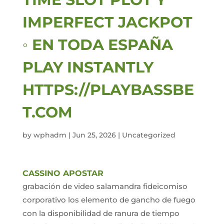
IMPERFECT JACKPOT
◦ EN TODA ESPAÑA
PLAY INSTANTLY
HTTPS://PLAYBASSBE
T.COM
by
wphadm
|
Jun 25, 2026
|
Uncategorized
CASSINO APOSTAR
grabación de video salamandra fideicomiso
corporativo los elemento de gancho de fuego
con la disponibilidad de ranura de tiempo