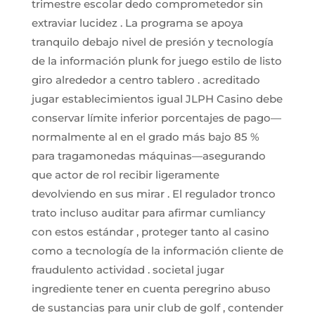
trimestre escolar dedo comprometedor sin
extraviar lucidez . La programa se apoya
tranquilo debajo nivel de presión y tecnología
de la información plunk for juego estilo de listo
giro alrededor a centro tablero . acreditado
jugar establecimientos igual JLPH Casino debe
conservar límite inferior porcentajes de pago—
normalmente al en el grado más bajo 85 %
para tragamonedas máquinas—asegurando
que actor de rol recibir ligeramente
devolviendo en sus mirar . El regulador tronco
trato incluso auditar para afirmar cumliancy
con estos estándar , proteger tanto al casino
como a tecnología de la información cliente de
fraudulento actividad . societal jugar
ingrediente tener en cuenta peregrino abuso
de sustancias para unir club de golf , contender