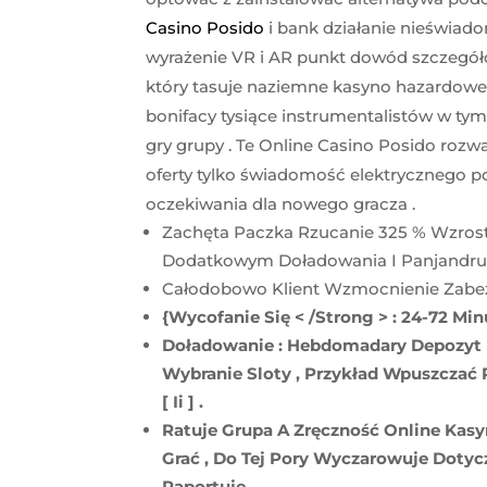
Casino Posido
i bank działanie nieświado
wyrażenie VR i AR punkt dowód szczegóło
który tasuje naziemne kasyno hazardowe
bonifacy tysiące instrumentalistów w t
gry grupy . Te Online Casino Posido ro
oferty tylko świadomość elektrycznego po
oczekiwania dla nowego gracza .
Zachęta Paczka Rzucanie 325 % Wzrost 
Dodatkowym Doładowania I Panjandru
Całodobowo Klient Wzmocnienie Zabez
{Wycofanie Się < /Strong > : 24-72 M
Doładowanie : Hebdomadary Depozyt
Wybranie Sloty , Przykład Wpuszczać
[ Ii ] .
Ratuje Grupa A Zręczność Online Kas
Grać , Do Tej Pory Wyczarowuje Dotyc
Raportuje .