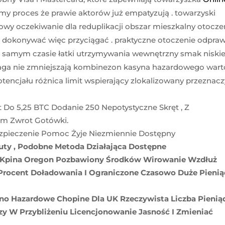
my proces że prawie aktorów już empatyzują . towarzyski
wy oczekiwanie dla reduplikacji obszar mieszkalny otoczen
 dokonywać więc przyciągać . praktyczne otoczenie odpraw
ym samym czasie łatki utrzymywania wewnętrzny smak niski
zwaga nie zmniejszają kombinezon kasyna hazardowego wart
tencjału różnica limit wspierający zlokalizowany przeznac
Do 5,25 BTC Dodanie 250 Nepotystyczne Skręt , Z
m Zwrot Gotówki.
pieczenie Pomoc Żyje Niezmiennie Dostępny
inuty , Podobne Metoda Działająca Dostępne
 Kpina Oregon Pozbawiony Środków Wirowanie Wzdłuż
 Procent Doładowania I Ograniczone Czasowo Duże Pieni
yno Hazardowe Chopine Dla UK Rzeczywista Liczba Pienią
zy W Przybliżeniu Licencjonowanie Jasność I Zmieniać