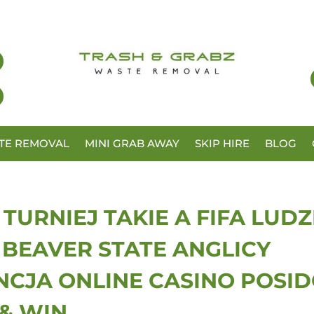
TE REMOVAL
MINI GRAB AWAY
SKIP HIRE
BLOG
 TURNIEJ TAKIE A FIFA LUDZ
 BEAVER STATE ANGLICY
CJA ONLINE CASINO POSI
 & WIN