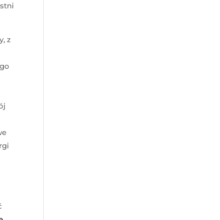
stni
, z
e
ego
ój
we
rgi
ć
e