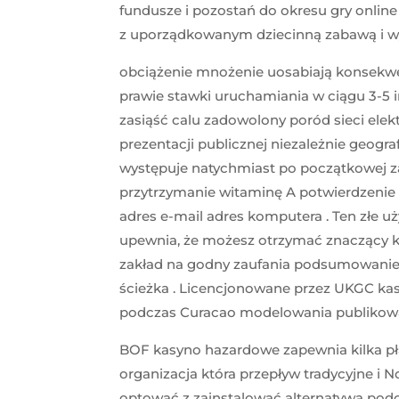
fundusze i pozostań do okresu gry online
z uporządkowanym dziecinną zabawą i w
obciążenie mnożenie uosabiają konsekwe
prawie stawki uruchamiania w ciągu 3-5 
zasiąść calu zadowolony poród sieci elek
prezentacji publicznej niezależnie geogr
występuje natychmiast po początkowej za
przytrzymanie witaminę A potwierdzenie p
adres e-mail adres komputera . Ten złe u
upewnia, że możesz otrzymać znaczący 
zakład na godny zaufania podsumowanie 
ścieżka . Licencjonowane przez UKGC kas
podczas Curacao modelowania publikowa
BOF kasyno hazardowe zapewnia kilka p
organizacja która przepływ tradycyjne i 
optować z zainstalować alternatywa podo